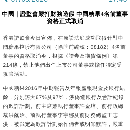
中國｜證監會嚴打財務造假 中國糖果4名前董事
資格正式取消
香港證監會今日宣佈，在原訟法庭成功取得針對中
國糖果控股有限公司（除牌前編號：08182）4名前
董事的資格取消令，根據《證券及期貨條例》第
214條，禁止他們出任上市公司董事或擔任特定受
規管活動。
中國糖果2016年中期報告及年報虛報現金及銀行結
餘，分別誇大87%及97%，涉偽造銀行及會計紀錄
的欺詐計劃。前主席兼執行董事許金培、前行政總
裁洪蔭治、前執行董事李宇娜及前財務總監王志
洪，被裁定為欺詐計劃始作俑者或明知默許，嚴重