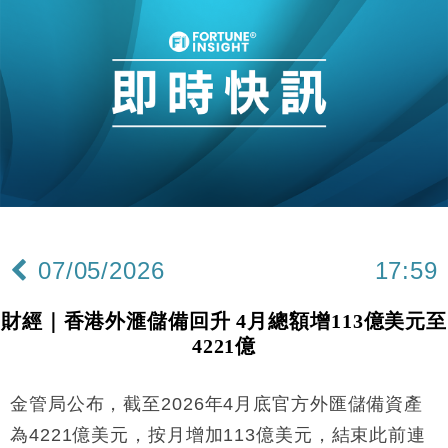
及消費表現
本地｜假冒內地執法人員要求交「保證金」 43歲女子
16:47
損失近6900萬元
財經｜日經失守6.5萬點後回穩 全周仍升近2%
16:05
財經｜恒隆10月換帥 玩具「反」斗城亞洲CEO蔡德
15:47
粦接任
財經｜韓股反覆波動收跌 連挫7周創逾3年最長跌勢
15:11
財經｜內地7月美元計價出口增近24%勝預期 貿易順
13:44
差達1125億美元
07/05/2026
17:59
財經｜日本春季三度入市撐日圓 4月單日斥6.28萬億
12:44
日圓干預創新高
財經｜香港外滙儲備回升 4月總額增113億美元至
國際｜特朗普料美伊戰事快結束 承認部分彈藥庫存緊
11:12
4221億
張
財經｜SA售股自救後再出手 斥4億美元押注未上市公
15:59
司
金管局公布，截至2026年4月底官方外匯儲備資產
財經｜華僑銀行上半年淨利創新高 中期息增15%至
18:31
為4221億美元，按月增加113億美元，結束此前連