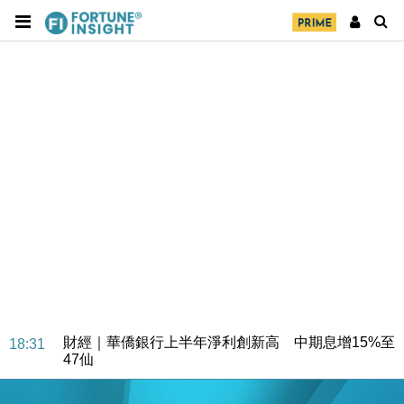
財經｜華僑銀行上半年淨利創新高 中期息增15%至
18:31
47仙
財經｜滙豐上調香港今年GDP預測至4.5% 看好貿易
17:33