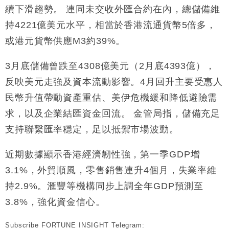
47仙
續下滑趨勢。 連同未交收外匯合約在內，總儲備維
財經｜滙豐上調香港今年GDP預測至4.5% 看好貿易
17:33
持4221億美元水平，相當於香港流通貨幣5倍多，
及消費表現
或港元貨幣供應M3約39%。
本地｜假冒內地執法人員要求交「保證金」 43歲女子
16:47
損失近6900萬元
3月底儲備曾跌至4308億美元（2月底4393億），
財經｜日經失守6.5萬點後回穩 全周仍升近2%
16:05
反映美元走強及資本流動影響。4月回升主要受惠人
財經｜恒隆10月換帥 玩具「反」斗城亞洲CEO蔡德
15:47
民幣升值帶動資產重估、美伊危機緩和降低避險需
粦接任
求，以及企業結匯資金回流。 金管局指，儲備充足
財經｜韓股反覆波動收跌 連挫7周創逾3年最長跌勢
15:11
支持聯繫匯率穩定，足以抵禦市場波動。
財經｜內地7月美元計價出口增近24%勝預期 貿易順
13:44
近期數據顯示香港經濟韌性強，第一季GDP增
差達1125億美元
3.1%，外貿順風，零售銷售連升4個月，失業率維
財經｜日本春季三度入市撐日圓 4月單日斥6.28萬億
12:44
日圓干預創新高
持2.9%。滙豐等機構同步上調全年GDP預測至
國際｜特朗普料美伊戰事快結束 承認部分彈藥庫存緊
11:12
3.8%，強化資金信心。
張
財經｜SA售股自救後再出手 斥4億美元押注未上市公
15:59
Subscribe FORTUNE INSIGHT Telegram: