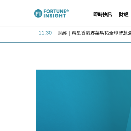
即時快訊
財經
15:59
財經｜SA售股自救後再出手 斥4
11:30
財經｜精星香港夥菜鳥拓全球智慧倉
14:50
地產｜大酒店中期轉賺2300萬元 
13:12
國際｜特朗普赴洛杉磯高球場活動前
12:30
財經｜香港7月PMI回落至51 企
11:40
財經｜黑石傳再籌逾360億美元 支援Ant
10:57
財經｜美商務部擬擴大金屬關稅範圍 
18:15
本地｜新世界K11 9月升級會員制
17:40
財經｜本港6月零售額連升14個月
16:33
財經｜滙控重啟最多10億美元回購 
15:59
財經｜SA售股自救後再出手 斥4
11:30
財經｜精星香港夥菜鳥拓全球智慧倉
14:50
地產｜大酒店中期轉賺2300萬元 
13:12
國際｜特朗普赴洛杉磯高球場活動前
12:30
財經｜香港7月PMI回落至51 企