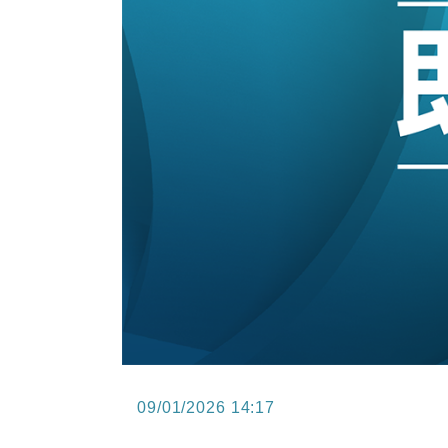
11:40
財經｜黑石傳再籌逾360億美元 支援Ant
10:57
財經｜美商務部擬擴大金屬關稅範圍 
18:15
本地｜新世界K11 9月升級會員制
17:40
財經｜本港6月零售額連升14個月
16:33
財經｜滙控重啟最多10億美元回購 
09/01/2026 14:17