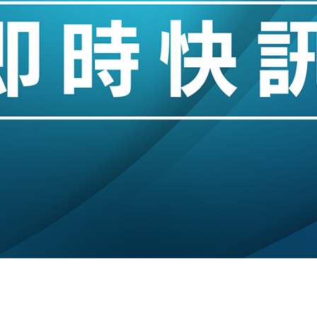
hropic租用Google晶片
14類產品或加徵25%
度 增鉑金卡級別鎖定高消費客群
 珠寶鐘錶銷售升勢最強
派息比率目標維持50%