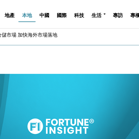
地產
本地
中國
國際
科技
生活
專訪
專
億美元押注未上市公司
儲市場 加快海外市場落地
斥21億翻新香港及東京半島
 男子攜槍彈被捕
業擴張放慢兼縮減人手
hropic租用Google晶片
14類產品或加徵25%
度 增鉑金卡級別鎖定高消費客群
 珠寶鐘錶銷售升勢最強
派息比率目標維持50%
億美元押注未上市公司
儲市場 加快海外市場落地
斥21億翻新香港及東京半島
 男子攜槍彈被捕
業擴張放慢兼縮減人手