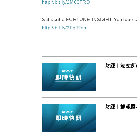
http://bit.ly/2M63TRO
Subscribe FORTUNE INSIGHT YouTube c
http://bit.ly/2FgJTen
財經｜港交所(
財經｜據報國