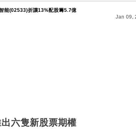
能(02533)折讓13%配股籌5.7億
Jan 09,