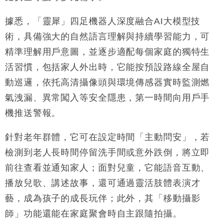
12:30
手
據悉，「靈犀」四足機器人深度融合AI大模型技
財經｜黑石傳再籌逾360億美元 支援Anthropic租用
11:40
Google晶片
術，具備強大的自然語言理解與持續學習能力，可
財經｜美商務部擬擴大金屬關稅範圍 14類產品或加徵
10:57
精準理解用戶意圖，並逐步適配每個家庭的獨特生
25%
活習慣，包括家人外出時，它能按預設路線全屋自
本地｜新世界K11 9月升級會員制度 增鉑金卡級別鎖
18:15
動巡邏，依托高清攝像頭與環境傳感器實時監測燃
定高消費客群
氣洩漏、異常闖入等安全隱患，第一時間向用戶手
財經｜本港6月零售額連升14個月 珠寶鐘錶銷售升勢
17:40
最強
機推送警報。
財經｜滙控重啟最多10億美元回購 派息比率目標維持
16:33
50%
針對老年群體，它可在設定時間「主動問安」，若
檢測到老人長時間停留洗手間或意外跌倒，將立即
前往查看並通知家人；面對兒童，它能語音互動、
播放兒歌、講述故事，還可通過靈活肢體表演才
藝，成為孩子的成長玩伴；此外，其「移動攝影
師」功能還能在家庭聚會時自主跟隨拍攝。