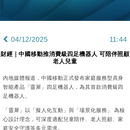
Google晶片
財經｜美商務部擬擴大金屬關稅範圍 14類產品或加徵
10:57
25%
本地｜新世界K11 9月升級會員制度 增鉑金卡級別鎖
18:15
定高消費客群
04/12/2025
11:44
財經｜本港6月零售額連升14個月 珠寶鐘錶銷售升勢
17:40
最強
財經｜中國移動推消費級四足機器人 可陪伴照顧
財經｜滙控重啟最多10億美元回購 派息比率目標維持
16:33
老人兒童
50%
財經｜SA售股自救後再出手 斥4億美元押注未上市公
15:59
司
內地媒體報道，中國移動正式發布家庭服務型具身
財經｜精星香港夥菜鳥拓全球智慧倉儲市場 加快海外
11:30
智能產品「靈犀」四足機器人，為其首款消費級四
市場落地
足機器人。
地產｜大酒店中期轉賺2300萬元 斥21億翻新香港及
14:50
東京半島
「靈犀」以「擬人化互動」與「場景化服務」 為核
國際｜特朗普赴洛杉磯高球場活動前 男子攜槍彈被捕
13:12
心設計理念，可深度適配兒童陪伴、老人照顧、家
庭安全守護等多元需求。
財經｜香港7月PMI回落至51 企業擴張放慢兼縮減人