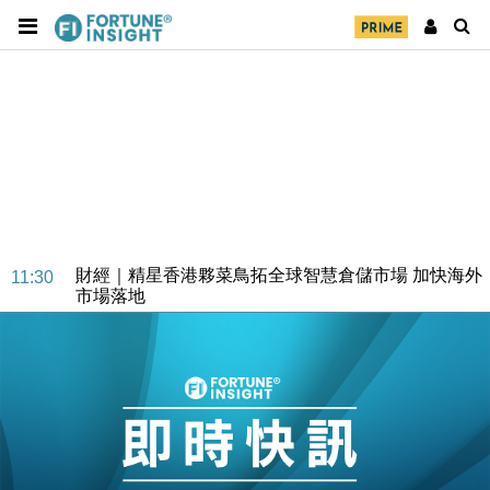
財經｜SA售股自救後再出手 斥4億美元押注未上市公
15:59
司
財經｜精星香港夥菜鳥拓全球智慧倉儲市場 加快海外
11:30
市場落地
地產｜大酒店中期轉賺2300萬元 斥21億翻新香港及
14:50
東京半島
國際｜特朗普赴洛杉磯高球場活動前 男子攜槍彈被捕
13:12
財經｜香港7月PMI回落至51 企業擴張放慢兼縮減人
12:30
手
財經｜黑石傳再籌逾360億美元 支援Anthropic租用
11:40