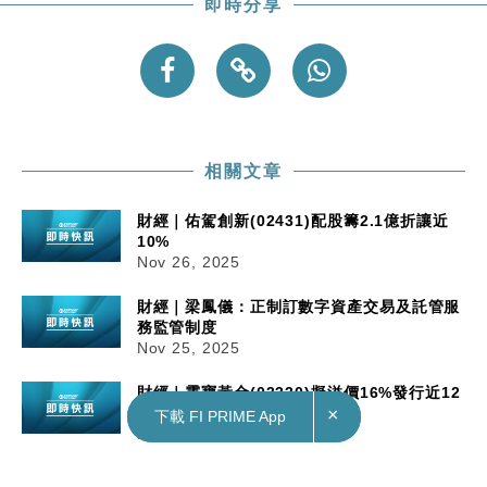
即時分享
相關文章
財經｜佑駕創新(02431)配股籌2.1億折讓近
10%
Nov 26, 2025
財經｜梁鳳儀：正制訂數字資產交易及託管服
務監管制度
Nov 25, 2025
財經｜靈寶黃金(03330)擬溢價16%發行近12
億可轉換債
×
×
下載 FI PRIME App
下載 FI PRIME App
Nov 25, 2025