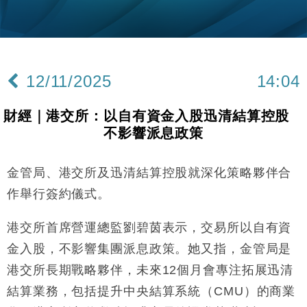
財經｜韓股反覆波動收跌 連挫7周創逾3年最長跌勢
15:11
財經｜內地7月美元計價出口增近24%勝預期 貿易順
13:44
差達1125億美元
12/11/2025
14:04
財經｜日本春季三度入市撐日圓 4月單日斥6.28萬億
12:44
日圓干預創新高
財經｜港交所：以自有資金入股迅清結算控股
國際｜特朗普料美伊戰事快結束 承認部分彈藥庫存緊
11:12
不影響派息政策
張
財經｜SA售股自救後再出手 斥4億美元押注未上市公
15:59
司
金管局、港交所及迅清結算控股就深化策略夥伴合
財經｜華僑銀行上半年淨利創新高 中期息增15%至
18:31
作舉行簽約儀式。
47仙
財經｜滙豐上調香港今年GDP預測至4.5% 看好貿易
港交所首席營運總監劉碧茵表示，交易所以自有資
17:33
及消費表現
金入股，不影響集團派息政策。她又指，金管局是
本地｜假冒內地執法人員要求交「保證金」 43歲女子
16:47
港交所長期戰略夥伴，未來12個月會專注拓展迅清
損失近6900萬元
結算業務，包括提升中央結算系統（CMU）的商業
財經｜日經失守6.5萬點後回穩 全周仍升近2%
16:05