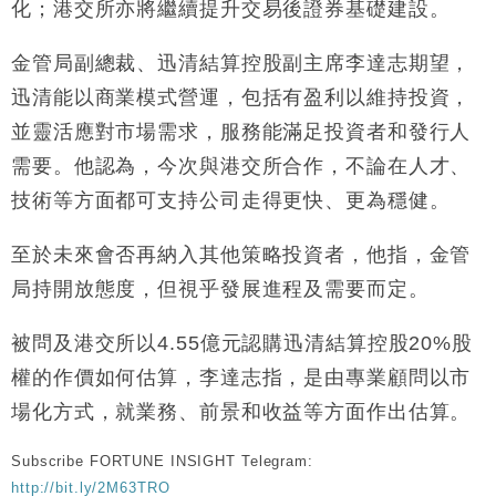
化；港交所亦將繼續提升交易後證券基礎建設。
財經｜恒隆10月換帥 玩具「反」斗城亞洲CEO蔡德
15:47
粦接任
金管局副總裁、迅清結算控股副主席李達志期望，
財經｜韓股反覆波動收跌 連挫7周創逾3年最長跌勢
15:11
迅清能以商業模式營運，包括有盈利以維持投資，
並靈活應對市場需求，服務能滿足投資者和發行人
財經｜內地7月美元計價出口增近24%勝預期 貿易順
13:44
需要。他認為，今次與港交所合作，不論在人才、
差達1125億美元
技術等方面都可支持公司走得更快、更為穩健。
財經｜日本春季三度入市撐日圓 4月單日斥6.28萬億
12:44
日圓干預創新高
至於未來會否再納入其他策略投資者，他指，金管
國際｜特朗普料美伊戰事快結束 承認部分彈藥庫存緊
11:12
張
局持開放態度，但視乎發展進程及需要而定。
財經｜SA售股自救後再出手 斥4億美元押注未上市公
15:59
司
被問及港交所以4.55億元認購迅清結算控股20%股
權的作價如何估算，李達志指，是由專業顧問以市
場化方式，就業務、前景和收益等方面作出估算。
Subscribe FORTUNE INSIGHT Telegram:
http://bit.ly/2M63TRO