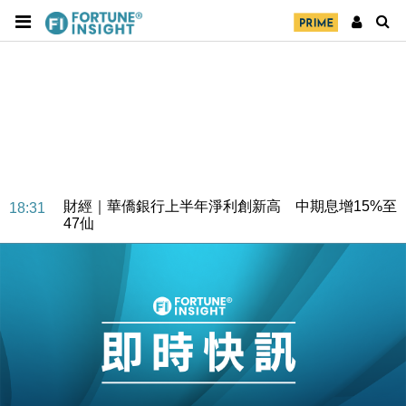
財經｜華僑銀行上半年淨利創新高 中期息增15%至
18:31
47仙
財經｜滙豐上調香港今年GDP預測至4.5% 看好貿易
17:33
及消費表現
本地｜假冒內地執法人員要求交「保證金」 43歲女子
16:47
損失近6900萬元
財經｜日經失守6.5萬點後回穩 全周仍升近2%
16:05
財經｜恒隆10月換帥 玩具「反」斗城亞洲CEO蔡德
15:47
粦接任