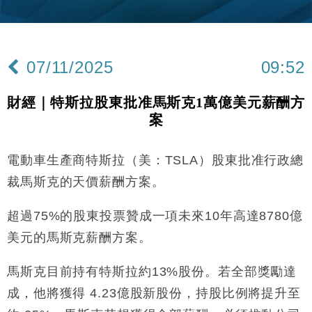
財經｜內地7月美元計價出口增近24%勝預期 貿易順
13:44
差達1125億美元
財經｜日本春季三度入市撐日圓 4月單日斥6.28萬億
12:44
日圓干預創新高
07/11/2025
09:52
國際｜特朗普料美伊戰事快結束 承認部分彈藥庫存緊
11:12
張
財經｜特斯拉股東批准馬斯克1萬億美元薪酬方
財經｜SA售股自救後再出手 斥4億美元押注未上市公
15:59
案
司
財經｜華僑銀行上半年淨利創新高 中期息增15%至
18:31
47仙
電動車生產商特斯拉（美：TSLA）股東批准行政總
財經｜滙豐上調香港今年GDP預測至4.5% 看好貿易
17:33
裁馬斯克的天價薪酬方案。
及消費表現
本地｜假冒內地執法人員要求交「保證金」 43歲女子
超過75%的股東投票贊成一項未來10年高達8780億
16:47
損失近6900萬元
美元的馬斯克薪酬方案。
財經｜日經失守6.5萬點後回穩 全周仍升近2%
16:05
馬斯克目前持有特斯拉約13%股份。若全部獎勵達
財經｜恒隆10月換帥 玩具「反」斗城亞洲CEO蔡德
15:47
成，他將獲得 4.23億股新股份，持股比例將提升至
粦接任