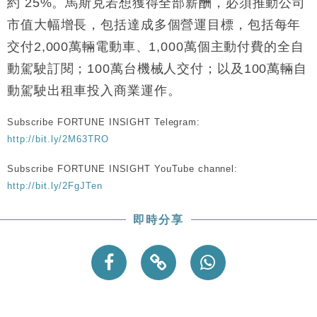
約 25%。馬斯克若想獲得全部薪酬，必須推動公司
財經｜韓股反覆波動收跌 連挫7周創逾3年最長跌勢
15:11
市值大幅增長，包括達成多個營運目標，包括每年
財經｜內地7月美元計價出口增近24%勝預期 貿易順
13:44
交付2,000萬輛電動車、1,000萬個主動付費的全自
差達1125億美元
動駕駛訂閱；100萬台機械人交付；以及100萬輛自
財經｜日本春季三度入市撐日圓 4月單日斥6.28萬億
12:44
動駕駛出租車投入商業運作。
日圓干預創新高
國際｜特朗普料美伊戰事快結束 承認部分彈藥庫存緊
11:12
Subscribe FORTUNE INSIGHT Telegram:
張
http://bit.ly/2M63TRO
財經｜SA售股自救後再出手 斥4億美元押注未上市公
15:59
司
Subscribe FORTUNE INSIGHT YouTube channel:
http://bit.ly/2FgJTen
即時分享