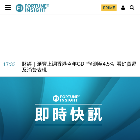
財經｜華僑銀行上半年淨利創新高 中期息增15%至
18:31
47仙
財經｜滙豐上調香港今年GDP預測至4.5% 看好貿易
17:33
及消費表現
本地｜假冒內地執法人員要求交「保證金」 43歲女子
16:47
損失近6900萬元
財經｜日經失守6.5萬點後回穩 全周仍升近2%
16:05
財經｜恒隆10月換帥 玩具「反」斗城亞洲CEO蔡德
15:47
粦接任
財經｜韓股反覆波動收跌 連挫7周創逾3年最長跌勢
15:11