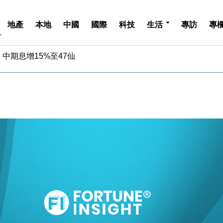
地產
本地
中國
國際
科技
生活
專訪
專
中期息增15%至47仙
4.5% 看好貿易及消費表現
金」 43歲女子損失近6900萬元
周仍升近2%
城亞洲CEO蔡德粦接任
創逾3年最長跌勢
%勝預期 貿易順差達1125億美元
單日斥6.28萬億日圓干預創新高
認部分彈藥庫存緊張
億美元押注未上市公司
中期息增15%至47仙
4.5% 看好貿易及消費表現
金」 43歲女子損失近6900萬元
周仍升近2%