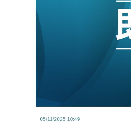
15:47
財經｜恒隆10月換帥 玩具「反」斗
15:11
財經｜韓股反覆波動收跌 連挫7周
13:44
財經｜內地7月美元計價出口增近24
12:44
財經｜日本春季三度入市撐日圓 4月
11:12
國際｜特朗普料美伊戰事快結束 承
15:59
財經｜SA售股自救後再出手 斥4
05/11/2025 10:49