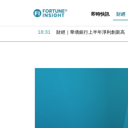
即時快訊
財經
18:31
財經｜華僑銀行上半年淨利創新高 
17:33
財經｜滙豐上調香港今年GDP預測至
16:47
本地｜假冒內地執法人員要求交「保證
16:05
財經｜日經失守6.5萬點後回穩 全
15:47
財經｜恒隆10月換帥 玩具「反」斗
15:11
財經｜韓股反覆波動收跌 連挫7周
13:44
財經｜內地7月美元計價出口增近24
12:44
財經｜日本春季三度入市撐日圓 4月
11:12
國際｜特朗普料美伊戰事快結束 承
15:59
財經｜SA售股自救後再出手 斥4
18:31
財經｜華僑銀行上半年淨利創新高 
17:33
財經｜滙豐上調香港今年GDP預測至
16:47
本地｜假冒內地執法人員要求交「保證
16:05
財經｜日經失守6.5萬點後回穩 全