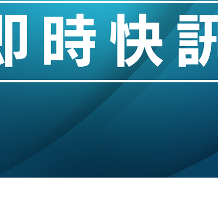
城亞洲CEO蔡德粦接任
創逾3年最長跌勢
%勝預期 貿易順差達1125億美元
單日斥6.28萬億日圓干預創新高
認部分彈藥庫存緊張
億美元押注未上市公司