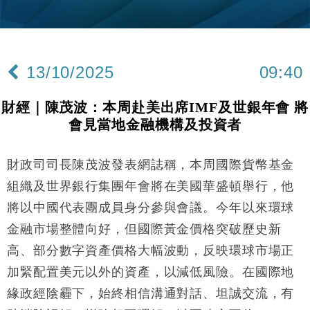
財經｜韓股反覆波動收跌 連挫7周創逾3年最長跌勢
15:11
財經｜內地7月美元計價出口增近24%勝預期 貿易順
13:44
差達1125億美元
13/10/2025
09:40
財經｜日本春季三度入市撐日圓 4月單日斥6.28萬億
12:44
日圓干預創新高
財經｜陳茂波：本周赴美出席IMF及世銀年會 將
國際｜特朗普料美伊戰事快結束 承認部分彈藥庫存緊
11:12
會見當地金融機構及投資者
張
財經｜SA售股自救後再出手 斥4億美元押注未上市公
15:59
司
財政司司長陳茂波發表網誌稱，本周國際貨幣基金
財經｜華僑銀行上半年淨利創新高 中期息增15%至
18:31
組織及世界銀行集團年會將在美國華盛頓舉行，他
47仙
將以中國代表團成員身分參與會議。今年以來環球
財經｜滙豐上調香港今年GDP預測至4.5% 看好貿易
17:33
金融市場整體向好，但國際黃金價格突破歷史新
及消費表現
高、部分數字資產價格大幅波動，反映環球市場正
本地｜假冒內地執法人員要求交「保證金」 43歲女子
16:47
損失近6900萬元
加緊配置美元以外的資產，以減低風險。在國際地
財經｜日經失守6.5萬點後回穩 全周仍升近2%
16:05
緣政經陰霾下，始終相信溝通對話、坦誠交流，有