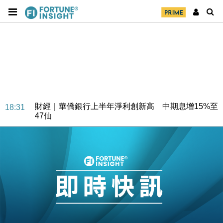
財經｜華僑銀行上半年淨利創新高 中期息增15%至
18:31
47仙
財經｜滙豐上調香港今年GDP預測至4.5% 看好貿易
17:33
及消費表現
本地｜假冒內地執法人員要求交「保證金」 43歲女子
16:47
損失近6900萬元
財經｜日經失守6.5萬點後回穩 全周仍升近2%
16:05
財經｜恒隆10月換帥 玩具「反」斗城亞洲CEO蔡德
15:47
粦接任