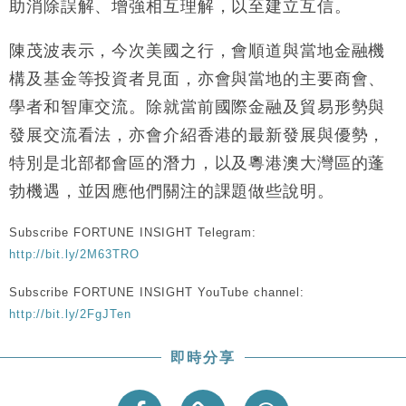
助消除誤解、增強相互理解，以至建立互信。
財經｜恒隆10月換帥 玩具「反」斗城亞洲CEO蔡德
15:47
粦接任
陳茂波表示，今次美國之行，會順道與當地金融機
財經｜韓股反覆波動收跌 連挫7周創逾3年最長跌勢
15:11
構及基金等投資者見面，亦會與當地的主要商會、
學者和智庫交流。除就當前國際金融及貿易形勢與
財經｜內地7月美元計價出口增近24%勝預期 貿易順
13:44
差達1125億美元
發展交流看法，亦會介紹香港的最新發展與優勢，
財經｜日本春季三度入市撐日圓 4月單日斥6.28萬億
12:44
特別是北部都會區的潛力，以及粵港澳大灣區的蓬
日圓干預創新高
勃機遇，並因應他們關注的課題做些說明。
國際｜特朗普料美伊戰事快結束 承認部分彈藥庫存緊
11:12
張
Subscribe FORTUNE INSIGHT Telegram:
財經｜SA售股自救後再出手 斥4億美元押注未上市公
15:59
http://bit.ly/2M63TRO
司
Subscribe FORTUNE INSIGHT YouTube channel:
http://bit.ly/2FgJTen
即時分享