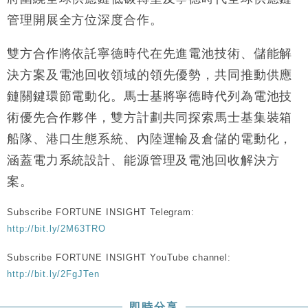
地產｜大酒店中期轉賺2300萬元 斥21億翻新香港及
14:50
管理開展全方位深度合作。
東京半島
國際｜特朗普赴洛杉磯高球場活動前 男子攜槍彈被捕
13:12
雙方合作將依託寧德時代在先進電池技術、儲能解
決方案及電池回收領域的領先優勢，共同推動供應
財經｜香港7月PMI回落至51 企業擴張放慢兼縮減人
12:30
手
鏈關鍵環節電動化。馬士基將寧德時代列為電池技
財經｜黑石傳再籌逾360億美元 支援Anthropic租用
11:40
術優先合作夥伴，雙方計劃共同探索馬士基集裝箱
Google晶片
船隊、港口生態系統、內陸運輸及倉儲的電動化，
財經｜美商務部擬擴大金屬關稅範圍 14類產品或加徵
10:57
涵蓋電力系統設計、能源管理及電池回收解決方
25%
案。
本地｜新世界K11 9月升級會員制度 增鉑金卡級別鎖
18:15
定高消費客群
Subscribe FORTUNE INSIGHT Telegram:
財經｜本港6月零售額連升14個月 珠寶鐘錶銷售升勢
17:40
最強
http://bit.ly/2M63TRO
財經｜滙控重啟最多10億美元回購 派息比率目標維持
16:33
Subscribe FORTUNE INSIGHT YouTube channel:
50%
http://bit.ly/2FgJTen
即時分享