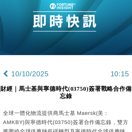
國際｜特朗普赴洛杉磯高球場活動前 男子攜槍彈被捕
13:12
財經｜香港7月PMI回落至51 企業擴張放慢兼縮減人
12:30
手
財經｜黑石傳再籌逾360億美元 支援Anthropic租用
11:40
Google晶片
財經｜美商務部擬擴大金屬關稅範圍 14類產品或加徵
10:57
25%
本地｜新世界K11 9月升級會員制度 增鉑金卡級別鎖
18:15
定高消費客群
10/10/2025
10:15
財經｜本港6月零售額連升14個月 珠寶鐘錶銷售升勢
17:40
最強
財經｜馬士基與寧德時代(03750)簽署戰略合作備
財經｜滙控重啟最多10億美元回購 派息比率目標維持
16:33
忘錄
50%
財經｜SA售股自救後再出手 斥4億美元押注未上市公
15:59
司
全球一體化物流提供商馬士基 Maersk(美：
財經｜精星香港夥菜鳥拓全球智慧倉儲市場 加快海外
11:30
AMKBY)與寧德時代(03750)簽署合作備忘錄，雙方
市場落地
將圍繞全球供應鏈低碳轉型及寧德時代全球供應鏈