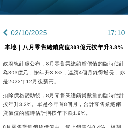
財經｜韓股反覆波動收跌 連挫7周創逾3年最長跌勢
15:11
財經｜內地7月美元計價出口增近24%勝預期 貿易順
13:44
差達1125億美元
02/10/2025
17:10
財經｜日本春季三度入市撐日圓 4月單日斥6.28萬億
12:44
日圓干預創新高
本地｜八月零售總銷貨值303億元按年升3.8%
國際｜特朗普料美伊戰事快結束 承認部分彈藥庫存緊
11:12
張
政府統計處公布，8月零售業總銷貨價值的臨時估計
財經｜SA售股自救後再出手 斥4億美元押注未上市公
15:59
司
為303億元，按年升3.8%，連續4個月錄得增長，亦
財經｜華僑銀行上半年淨利創新高 中期息增15%至
18:31
是2023年12月後新高。
47仙
財經｜滙豐上調香港今年GDP預測至4.5% 看好貿易
17:33
扣除價格變動後，8月零售業總銷貨數量的臨時估計
及消費表現
按年升3.2%。單是今年首8個月，合計零售業總銷
本地｜假冒內地執法人員要求交「保證金」 43歲女子
16:47
損失近6900萬元
貨價值的臨時估計則按年下跌1.9%。
財經｜日經失守6.5萬點後回穩 全周仍升近2%
16:05
8月零售業總銷貨價值中，網上銷售佔8.4%，相關