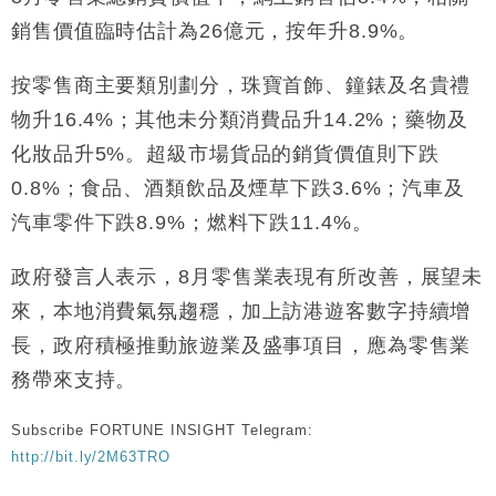
銷售價值臨時估計為26億元，按年升8.9%。
財經｜恒隆10月換帥 玩具「反」斗城亞洲CEO蔡德
15:47
粦接任
按零售商主要類別劃分，珠寶首飾、鐘錶及名貴禮
財經｜韓股反覆波動收跌 連挫7周創逾3年最長跌勢
15:11
物升16.4%；其他未分類消費品升14.2%；藥物及
財經｜內地7月美元計價出口增近24%勝預期 貿易順
13:44
化妝品升5%。超級市場貨品的銷貨價值則下跌
差達1125億美元
0.8%；食品、酒類飲品及煙草下跌3.6%；汽車及
財經｜日本春季三度入市撐日圓 4月單日斥6.28萬億
12:44
日圓干預創新高
汽車零件下跌8.9%；燃料下跌11.4%。
國際｜特朗普料美伊戰事快結束 承認部分彈藥庫存緊
11:12
張
政府發言人表示，8月零售業表現有所改善，展望未
財經｜SA售股自救後再出手 斥4億美元押注未上市公
來，本地消費氣氛趨穩，加上訪港遊客數字持續增
15:59
司
長，政府積極推動旅遊業及盛事項目，應為零售業
務帶來支持。
Subscribe FORTUNE INSIGHT Telegram:
http://bit.ly/2M63TRO