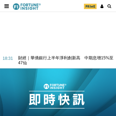
財經｜華僑銀行上半年淨利創新高 中期息增15%至
18:31
47仙
財經｜滙豐上調香港今年GDP預測至4.5% 看好貿易
17:33
及消費表現
本地｜假冒內地執法人員要求交「保證金」 43歲女子
16:47
損失近6900萬元
財經｜日經失守6.5萬點後回穩 全周仍升近2%
16:05
財經｜恒隆10月換帥 玩具「反」斗城亞洲CEO蔡德
15:47
粦接任