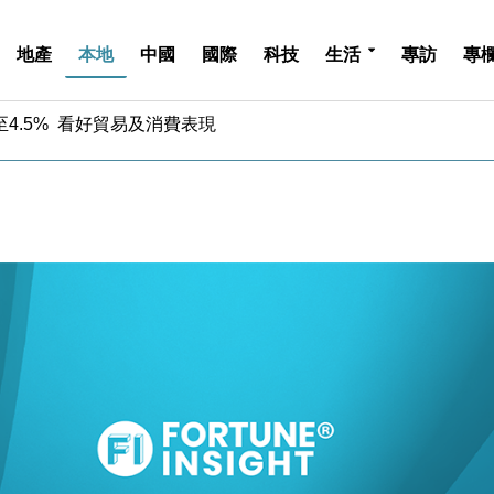
地產
本地
中國
國際
科技
生活
專訪
專
中期息增15%至47仙
4.5% 看好貿易及消費表現
金」 43歲女子損失近6900萬元
周仍升近2%
城亞洲CEO蔡德粦接任
創逾3年最長跌勢
%勝預期 貿易順差達1125億美元
單日斥6.28萬億日圓干預創新高
認部分彈藥庫存緊張
億美元押注未上市公司
中期息增15%至47仙
4.5% 看好貿易及消費表現
金」 43歲女子損失近6900萬元
周仍升近2%
城亞洲CEO蔡德粦接任