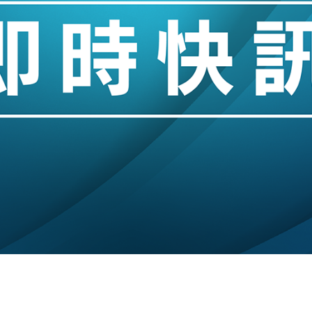
創逾3年最長跌勢
%勝預期 貿易順差達1125億美元
單日斥6.28萬億日圓干預創新高
認部分彈藥庫存緊張
億美元押注未上市公司