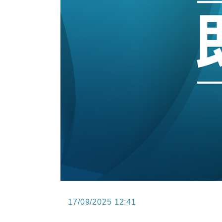
15:11
財經｜韓股反覆波動收跌 連挫7周
13:44
財經｜內地7月美元計價出口增近24
12:44
財經｜日本春季三度入市撐日圓 4月
11:12
國際｜特朗普料美伊戰事快結束 承
15:59
財經｜SA售股自救後再出手 斥4
17/09/2025 12:41