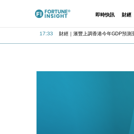
即時快訊
財經
18:31
財經｜華僑銀行上半年淨利創新高 
17:33
財經｜滙豐上調香港今年GDP預測至
16:47
本地｜假冒內地執法人員要求交「保證
16:05
財經｜日經失守6.5萬點後回穩 全
15:47
財經｜恒隆10月換帥 玩具「反」斗
15:11
財經｜韓股反覆波動收跌 連挫7周
13:44
財經｜內地7月美元計價出口增近24
12:44
財經｜日本春季三度入市撐日圓 4月
11:12
國際｜特朗普料美伊戰事快結束 承
15:59
財經｜SA售股自救後再出手 斥4
18:31
財經｜華僑銀行上半年淨利創新高 
17:33
財經｜滙豐上調香港今年GDP預測至
16:47
本地｜假冒內地執法人員要求交「保證
16:05
財經｜日經失守6.5萬點後回穩 全
15:47
財經｜恒隆10月換帥 玩具「反」斗