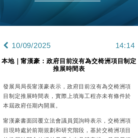
地產｜大酒店中期轉賺2300萬元 斥21億翻新香港及
14:50
東京半島
國際｜特朗普赴洛杉磯高球場活動前 男子攜槍彈被捕
13:12
財經｜香港7月PMI回落至51 企業擴張放慢兼縮減人
12:30
手
10/09/2025
14:14
財經｜黑石傳再籌逾360億美元 支援Anthropic租用
11:40
Google晶片
本地｜甯漢豪：政府目前沒有為交椅洲項目制定
財經｜美商務部擬擴大金屬關稅範圍 14類產品或加徵
10:57
推展時間表
25%
本地｜新世界K11 9月升級會員制度 增鉑金卡級別鎖
18:15
定高消費客群
發展局局長甯漢豪表示，政府目前沒有為交椅洲項
財經｜日本春季三度入市撐日圓 4月單日斥6.28萬億
12:44
目制定推展時間表，實際上填海工程亦未有條件於
日圓干預創新高
本屆政府任期內開展。
國際｜特朗普料美伊戰事快結束 承認部分彈藥庫存緊
11:12
張
甯漢豪書面回覆立法會議員質詢時表示，交椅洲項
財經｜SA售股自救後再出手 斥4億美元押注未上市公
15:59
目現時處於前期規劃和研究階段，基於交椅洲項目
司