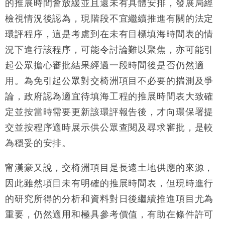
的推展時間會放緩並且還未有具體安排，發展局經
財經｜精星香港夥菜鳥拓全球智慧倉儲市場 加快海外
11:30
市場落地
檢視情況後認為，現階段不宜繼續推進有關的法定
地產｜大酒店中期轉賺2300萬元 斥21億翻新香港及
14:50
環評程序，這是考慮到在未有目標填海時間表的情
東京半島
況下進行該程序，可能令討論難以聚焦，亦可能引
國際｜特朗普赴洛杉磯高球場活動前 男子攜槍彈被捕
13:12
起公眾擔心審批結果經過一段時間後是否仍然適
用。為免引起公眾對交椅洲項目不必要的揣測及爭
財經｜香港7月PMI回落至51 企業擴張放慢兼縮減人
12:30
手
論，政府認為適宜待填海工程的推展時間表大致確
財經｜黑石傳再籌逾360億美元 支援Anthropic租用
11:40
定並按當時需要更新該環評報告後，才向環保署提
Google晶片
交並按程序適時展示供公眾查閱及尋求審批，是較
財經｜美商務部擬擴大金屬關稅範圍 14類產品或加徵
10:57
25%
為穩妥的安排。
本地｜新世界K11 9月升級會員制度 增鉑金卡級別鎖
18:15
定高消費客群
甯漢豪又說，交椅洲項目是長遠土地供應的來源，
因此雖然項目未有明確的推展時間表，但現時進行
的研究所得的分析和資料對日後繼續推進項目尤為
重要，仍然適用和極具參考價值，有助在條件許可