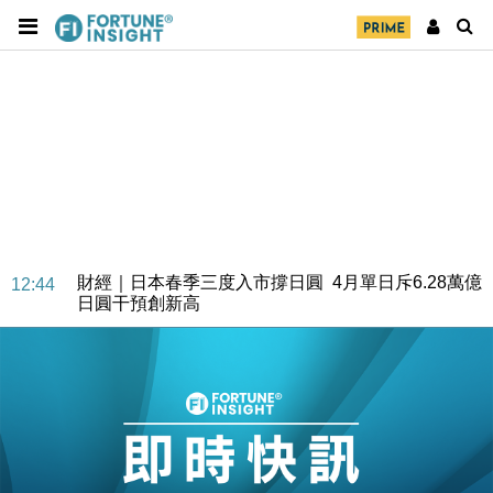
財經｜日本春季三度入市撐日圓 4月單日斥6.28萬億
12:44
日圓干預創新高
國際｜特朗普料美伊戰事快結束 承認部分彈藥庫存緊
11:12
張
財經｜SA售股自救後再出手 斥4億美元押注未上市公
15:59
司
財經｜精星香港夥菜鳥拓全球智慧倉儲市場 加快海外
11:30
市場落地