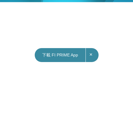
×
下載 FI PRIME App
10/09/2025
12:53
財經｜金發局：香港推動亞洲影響力投資發展具
戰略優勢
香港金融發展局發表題為《香港：影響力資本創造