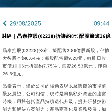
財經｜韓股反覆波動收跌 連挫7周創逾3年最長跌勢
15:11
財經｜內地7月美元計價出口增近24%勝預期 貿易順
13:44
差達1125億美元
29/08/2025
09:44
財經｜日本春季三度入市撐日圓 4月單日斥6.28萬億
12:44
日圓干預創新高
財經｜晶泰控股(02228)折讓約8%配股籌逾26億
國際｜特朗普料美伊戰事快結束 承認部分彈藥庫存緊
11:12
張
晶泰控股(02228)公布，擬配售2.86億股新股，佔擴
財經｜SA售股自救後再出手 斥4億美元押注未上市公
15:59
司
大後股本約6.64%；每股配售價9.28元，較昨日收
財經｜華僑銀行上半年淨利創新高 中期息增15%至
18:31
市價10.06元折讓約7.75%，集資26.53億元，淨額
47仙
26.3億元。
財經｜滙豐上調香港今年GDP預測至4.5% 看好貿易
17:33
及消費表現
晶泰表示，鑑於公司的強勁表現以及樂觀的市場前
本地｜假冒內地執法人員要求交「保證金」 43歲女子
16:47
損失近6900萬元
景及展望，公司相信，現時是籌集額外資金的適當
財經｜日經失守6.5萬點後回穩 全周仍升近2%
時機，用於包括產品持續迭代升級，提升研發技術
16:05
能力和解決方案能力；產品商業化及業務發展，加