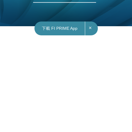
×
下載 FI PRIME App
29/08/2025
09:39
國際｜美國延長對華301關稅豁免期限至11月29
日
美國貿易代表辦公室發表聲明，宣布延長對中國在
技術轉讓、知識產權和創新方面的行動、政策及做
法的301調查的豁免期限。
這些豁免期限原定在本月31日到期，將延長至今年
11月29日。