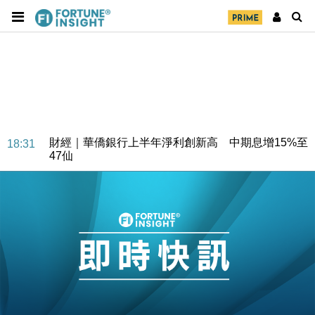
財經｜華僑銀行上半年淨利創新高 中期息增15%至
18:31
47仙
財經｜滙豐上調香港今年GDP預測至4.5% 看好貿易
17:33
及消費表現
本地｜假冒內地執法人員要求交「保證金」 43歲女子
16:47
損失近6900萬元
財經｜日經失守6.5萬點後回穩 全周仍升近2%
16:05
財經｜恒隆10月換帥 玩具「反」斗城亞洲CEO蔡德
15:47
粦接任