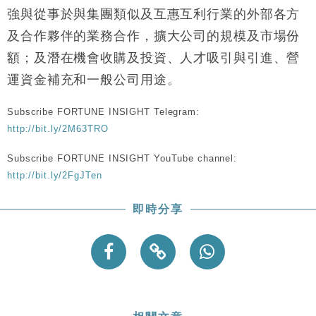
財經｜恒隆10月換帥 玩具「反」斗城亞洲CEO蔡德
15:47
強與從事於與集團類似及互惠互利行業的外部各方
粦接任
及合作夥伴的業務合作，擴大公司的規模及市場份
財經｜韓股反覆波動收跌 連挫7周創逾3年最長跌勢
15:11
額；及潛在機會收購及投資、人才吸引與引進、營
財經｜內地7月美元計價出口增近24%勝預期 貿易順
13:44
運資金補充和一般公司用途。
差達1125億美元
財經｜日本春季三度入市撐日圓 4月單日斥6.28萬億
12:44
Subscribe FORTUNE INSIGHT Telegram:
日圓干預創新高
http://bit.ly/2M63TRO
國際｜特朗普料美伊戰事快結束 承認部分彈藥庫存緊
11:12
張
Subscribe FORTUNE INSIGHT YouTube channel:
http://bit.ly/2FgJTen
財經｜SA售股自救後再出手 斥4億美元押注未上市公
15:59
司
即時分享