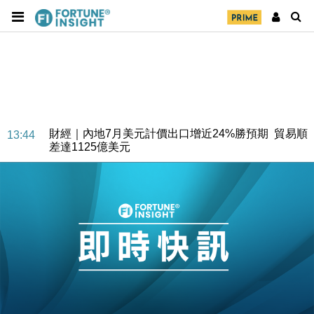
財經｜內地7月美元計價出口增近24%勝預期 貿易順
13:44
差達1125億美元
財經｜日本春季三度入市撐日圓 4月單日斥6.28萬億
12:44
日圓干預創新高
國際｜特朗普料美伊戰事快結束 承認部分彈藥庫存緊
11:12
張
財經｜SA售股自救後再出手 斥4億美元押注未上市公
15:59
司
財經｜精星香港夥菜鳥拓全球智慧倉儲市場 加快海外
11:30
市場落地
地產｜大酒店中期轉賺2300萬元 斥21億翻新香港及
14:50