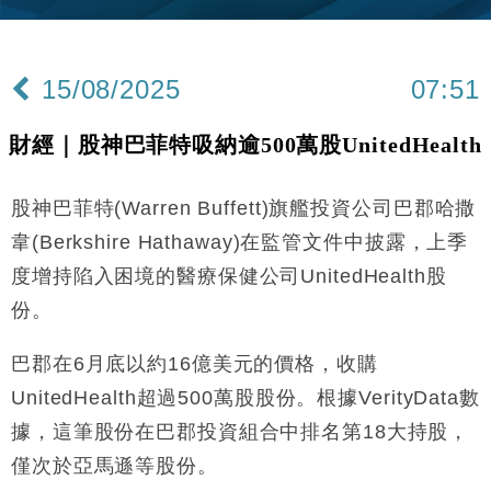
東京半島
國際｜特朗普赴洛杉磯高球場活動前 男子攜槍彈被捕
13:12
15/08/2025
07:51
財經｜香港7月PMI回落至51 企業擴張放慢兼縮減人
12:30
手
財經｜股神巴菲特吸納逾500萬股UnitedHealth
財經｜黑石傳再籌逾360億美元 支援Anthropic租用
11:40
Google晶片
股神巴菲特(Warren Buffett)旗艦投資公司巴郡哈撒
財經｜美商務部擬擴大金屬關稅範圍 14類產品或加徵
10:57
25%
韋(Berkshire Hathaway)在監管文件中披露，上季
財經｜內地7月美元計價出口增近24%勝預期 貿易順
13:44
度增持陷入困境的醫療保健公司UnitedHealth股
差達1125億美元
份。
財經｜日本春季三度入市撐日圓 4月單日斥6.28萬億
12:44
日圓干預創新高
巴郡在6月底以約16億美元的價格，收購
國際｜特朗普料美伊戰事快結束 承認部分彈藥庫存緊
11:12
張
UnitedHealth超過500萬股股份。根據VerityData數
財經｜SA售股自救後再出手 斥4億美元押注未上市公
據，這筆股份在巴郡投資組合中排名第18大持股，
15:59
司
僅次於亞馬遜等股份。
財經｜精星香港夥菜鳥拓全球智慧倉儲市場 加快海外
11:30