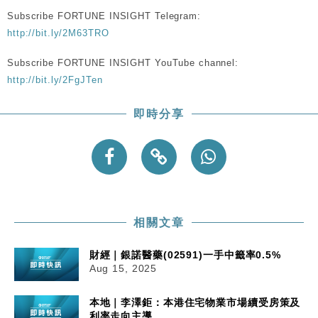
市場落地
Subscribe FORTUNE INSIGHT Telegram:
地產｜大酒店中期轉賺2300萬元 斥21億翻新香港及
14:50
http://bit.ly/2M63TRO
東京半島
Subscribe FORTUNE INSIGHT YouTube channel:
國際｜特朗普赴洛杉磯高球場活動前 男子攜槍彈被捕
13:12
http://bit.ly/2FgJTen
財經｜香港7月PMI回落至51 企業擴張放慢兼縮減人
12:30
即時分享
手
財經｜黑石傳再籌逾360億美元 支援Anthropic租用
11:40
Google晶片
財經｜美商務部擬擴大金屬關稅範圍 14類產品或加徵
10:57
25%
相關文章
財經｜銀諾醫藥(02591)一手中籤率0.5%
Aug 15, 2025
本地｜李澤鉅：本港住宅物業市場續受房策及
利率走向主導