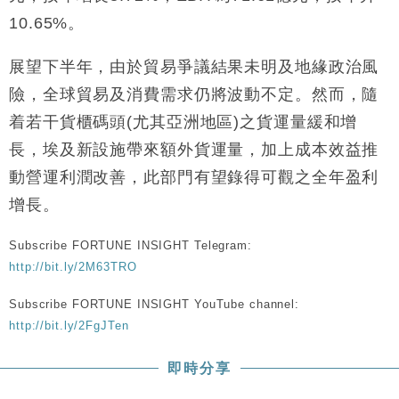
財經｜韓股反覆波動收跌 連挫7周創逾3年最長跌勢
15:11
10.65%。
財經｜內地7月美元計價出口增近24%勝預期 貿易順
13:44
展望下半年，由於貿易爭議結果未明及地緣政治風
差達1125億美元
險，全球貿易及消費需求仍將波動不定。然而，隨
財經｜日本春季三度入市撐日圓 4月單日斥6.28萬億
12:44
着若干貨櫃碼頭(尤其亞洲地區)之貨運量緩和增
日圓干預創新高
長，埃及新設施帶來額外貨運量，加上成本效益推
國際｜特朗普料美伊戰事快結束 承認部分彈藥庫存緊
11:12
張
動營運利潤改善，此部門有望錄得可觀之全年盈利
財經｜SA售股自救後再出手 斥4億美元押注未上市公
15:59
增長。
司
Subscribe FORTUNE INSIGHT Telegram:
http://bit.ly/2M63TRO
Subscribe FORTUNE INSIGHT YouTube channel:
http://bit.ly/2FgJTen
即時分享