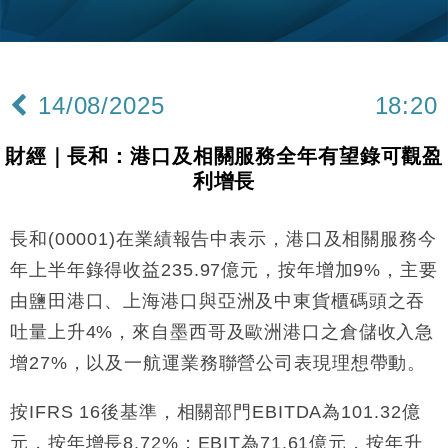
財經｜內地7月美元計價出口增近24%勝預期 貿易順
13:44
差達1125億美元
財經｜日本春季三度入市撐日圓 4月單日斥6.28萬億
12:44
日圓干預創新高
14/08/2025
18:20
國際｜特朗普料美伊戰事快結束 承認部分彈藥庫存緊
11:12
張
財經｜長和：港口及相關服務全年有望錄可觀盈
財經｜SA售股自救後再出手 斥4億美元押注未上市公
15:59
利增長
司
財經｜華僑銀行上半年淨利創新高 中期息增15%至
18:31
47仙
長和(00001)在業績報告中表示，港口及相關服務今
財經｜滙豐上調香港今年GDP預測至4.5% 看好貿易
17:33
年上半年錄得收益235.97億元，按年增加9%，主要
及消費表現
由鹽田港口、上海港口與亞洲及中東貨櫃碼頭之吞
本地｜假冒內地執法人員要求交「保證金」 43歲女子
16:47
吐量上升4%，來自墨西哥及歐洲港口之倉儲收入急
損失近6900萬元
增27%，以及一航運業務聯營公司表現理想帶動。
財經｜日經失守6.5萬點後回穩 全周仍升近2%
16:05
按IFRS 16後基準，相關部門EBITDA為101.32億
財經｜恒隆10月換帥 玩具「反」斗城亞洲CEO蔡德
15:47
粦接任
元，按年增長8.72%；EBIT為71.61億元，按年升