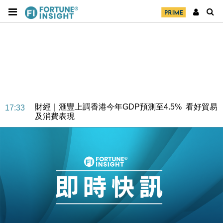
財經｜華僑銀行上半年淨利創新高 中期息增15%至
18:31
47仙
財經｜滙豐上調香港今年GDP預測至4.5% 看好貿易
17:33
及消費表現
本地｜假冒內地執法人員要求交「保證金」 43歲女子
16:47
損失近6900萬元
財經｜日經失守6.5萬點後回穩 全周仍升近2%
16:05
財經｜恒隆10月換帥 玩具「反」斗城亞洲CEO蔡德
15:47
粦接任
財經｜韓股反覆波動收跌 連挫7周創逾3年最長跌勢
15:11