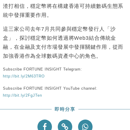
財經｜黑石傳再籌逾360億美元 支援Anthropic租用
11:40
渣打相信，穩定幣將在構建香港可持續數碼生態系
Google晶片
統中發揮重要作用。
財經｜美商務部擬擴大金屬關稅範圍 14類產品或加徵
10:57
25%
這三家公司去年7月共同參與穩定幣發行人「沙
本地｜新世界K11 9月升級會員制度 增鉑金卡級別鎖
18:15
盒」，探討穩定幣如何透過將Web3結合傳統金
定高消費客群
融，在金融及支付市場發展中發揮關鍵作用，從而
財經｜本港6月零售額連升14個月 珠寶鐘錶銷售升勢
17:40
最強
加強香港作為全球數碼資產中心的角色。
財經｜滙控重啟最多10億美元回購 派息比率目標維持
16:33
50%
Subscribe FORTUNE INSIGHT Telegram:
http://bit.ly/2M63TRO
Subscribe FORTUNE INSIGHT YouTube channel:
http://bit.ly/2FgJTen
即時分享