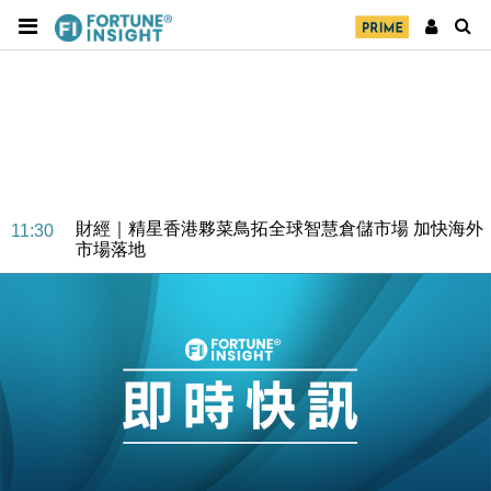
財經｜SA售股自救後再出手 斥4億美元押注未上市公
15:59
司
財經｜精星香港夥菜鳥拓全球智慧倉儲市場 加快海外
11:30
市場落地
地產｜大酒店中期轉賺2300萬元 斥21億翻新香港及
14:50
東京半島
國際｜特朗普赴洛杉磯高球場活動前 男子攜槍彈被捕
13:12
財經｜香港7月PMI回落至51 企業擴張放慢兼縮減人
12:30
手
財經｜黑石傳再籌逾360億美元 支援Anthropic租用
11:40
Google晶片