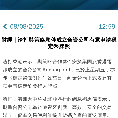
財經｜美商務部擬擴大金屬關稅範圍 14類產品或加徵
10:57
25%
本地｜新世界K11 9月升級會員制度 增鉑金卡級別鎖
18:15
定高消費客群
08/08/2025
12:59
財經｜本港6月零售額連升14個月 珠寶鐘錶銷售升勢
17:40
最強
財經｜渣打與策略夥伴成立合資公司有意申請穩
財經｜滙控重啟最多10億美元回購 派息比率目標維持
16:33
定幣牌照
50%
財經｜SA售股自救後再出手 斥4億美元押注未上市公
15:59
司
渣打香港表示，與策略合作夥伴安擬集團及香港電
財經｜精星香港夥菜鳥拓全球智慧倉儲市場 加快海外
11:30
訊成立的合資公司Anchorpoint，已於上星期五，亦
市場落地
即《穩定幣條例》生效當日，向金管局正式表達有
地產｜大酒店中期轉賺2300萬元 斥21億翻新香港及
14:50
意申請穩定幣發行人牌照。
東京半島
國際｜特朗普赴洛杉磯高球場活動前 男子攜槍彈被捕
13:12
渣打香港兼大中華及北亞區行政總裁禤惠儀表示，
期望合資公司為香港帶來創新、高效、安全的交易
財經｜香港7月PMI回落至51 企業擴張放慢兼縮減人
12:30
手
媒介，促進交易便利並提升數碼資產的廣泛應用。