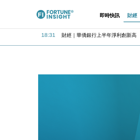
即時快訊
財經
18:31
財經｜華僑銀行上半年淨利創新高 
17:33
財經｜滙豐上調香港今年GDP預測至
16:47
本地｜假冒內地執法人員要求交「保證
16:05
財經｜日經失守6.5萬點後回穩 全
15:47
財經｜恒隆10月換帥 玩具「反」斗
15:11
財經｜韓股反覆波動收跌 連挫7周
13:44
財經｜內地7月美元計價出口增近24
12:44
財經｜日本春季三度入市撐日圓 4月
11:12
國際｜特朗普料美伊戰事快結束 承
15:59
財經｜SA售股自救後再出手 斥4
18:31
財經｜華僑銀行上半年淨利創新高 
17:33
財經｜滙豐上調香港今年GDP預測至
16:47
本地｜假冒內地執法人員要求交「保證
16:05
財經｜日經失守6.5萬點後回穩 全