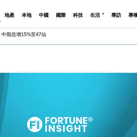
地產
本地
中國
國際
科技
生活
專訪
專
中期息增15%至47仙
4.5% 看好貿易及消費表現
金」 43歲女子損失近6900萬元
周仍升近2%
城亞洲CEO蔡德粦接任
創逾3年最長跌勢
%勝預期 貿易順差達1125億美元
單日斥6.28萬億日圓干預創新高
認部分彈藥庫存緊張
億美元押注未上市公司
中期息增15%至47仙
4.5% 看好貿易及消費表現
金」 43歲女子損失近6900萬元
周仍升近2%