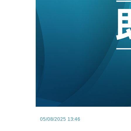
15:47
財經｜恒隆10月換帥 玩具「反」斗
15:11
財經｜韓股反覆波動收跌 連挫7周
13:44
財經｜內地7月美元計價出口增近24
12:44
財經｜日本春季三度入市撐日圓 4月
11:12
國際｜特朗普料美伊戰事快結束 承
15:59
財經｜SA售股自救後再出手 斥4
05/08/2025 13:46