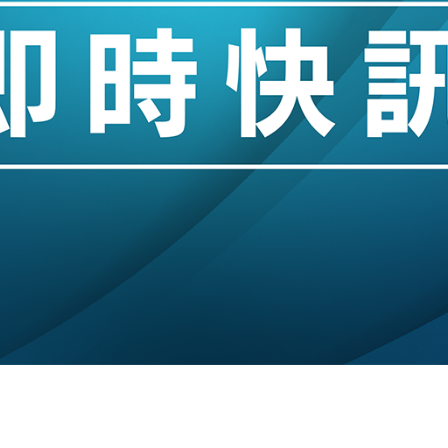
城亞洲CEO蔡德粦接任
創逾3年最長跌勢
%勝預期 貿易順差達1125億美元
單日斥6.28萬億日圓干預創新高
認部分彈藥庫存緊張
億美元押注未上市公司