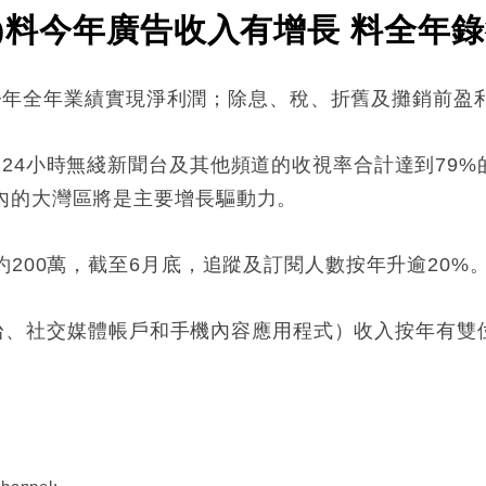
11)料今年廣告收入有增長 料全年
預料今年全年業績實現淨利潤；除息、稅、折舊及攤銷前盈利
24小時無綫新聞台及其他頻道的收視率合計達到79%的
內的大灣區將是主要增長驅動力。
約200萬，截至6月底，追蹤及訂閱人數按年升逾20%
er平台、社交媒體帳戶和手機內容應用程式）收入按年有
: