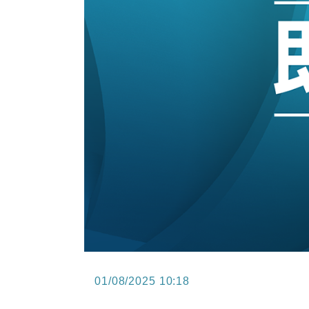
15:47
財經｜恒隆10月換帥 玩具「反」斗
15:11
財經｜韓股反覆波動收跌 連挫7周
13:44
財經｜內地7月美元計價出口增近24
12:44
財經｜日本春季三度入市撐日圓 4月
11:12
國際｜特朗普料美伊戰事快結束 承
15:59
財經｜SA售股自救後再出手 斥4
01/08/2025 10:18