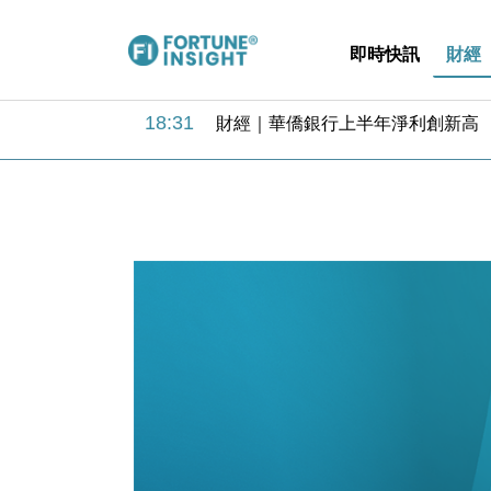
即時快訊
財經
18:31
財經｜華僑銀行上半年淨利創新高 
17:33
財經｜滙豐上調香港今年GDP預測至
16:47
本地｜假冒內地執法人員要求交「保證
16:05
財經｜日經失守6.5萬點後回穩 全
15:47
財經｜恒隆10月換帥 玩具「反」斗
15:11
財經｜韓股反覆波動收跌 連挫7周
13:44
財經｜內地7月美元計價出口增近24
12:44
財經｜日本春季三度入市撐日圓 4月
11:12
國際｜特朗普料美伊戰事快結束 承
15:59
財經｜SA售股自救後再出手 斥4
18:31
財經｜華僑銀行上半年淨利創新高 
17:33
財經｜滙豐上調香港今年GDP預測至
16:47
本地｜假冒內地執法人員要求交「保證
16:05
財經｜日經失守6.5萬點後回穩 全