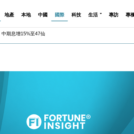
地產
本地
中國
國際
科技
生活
專訪
專
中期息增15%至47仙
4.5% 看好貿易及消費表現
金」 43歲女子損失近6900萬元
周仍升近2%
城亞洲CEO蔡德粦接任
創逾3年最長跌勢
%勝預期 貿易順差達1125億美元
單日斥6.28萬億日圓干預創新高
認部分彈藥庫存緊張
億美元押注未上市公司
中期息增15%至47仙
4.5% 看好貿易及消費表現
金」 43歲女子損失近6900萬元
周仍升近2%