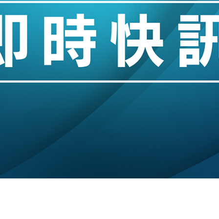
城亞洲CEO蔡德粦接任
創逾3年最長跌勢
%勝預期 貿易順差達1125億美元
單日斥6.28萬億日圓干預創新高
認部分彈藥庫存緊張
億美元押注未上市公司