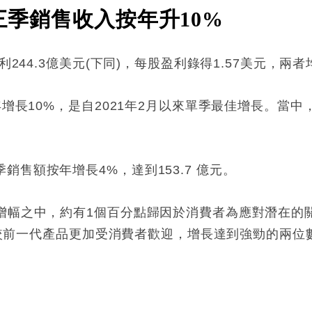
第三季銷售收入按年升10%
利244.3億美元(下同)，每股盈利錄得1.57美元，兩
增長10%，是自2021年2月以來單季最佳增長。當中，i
售額按年增長4%，達到153.7 億元。
增幅之中，約有1個百分點歸因於消費者為應對潛在的關稅
銷售較前一代產品更加受消費者歡迎，增長達到強勁的兩位數
: