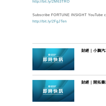
http://bit.ly/2M63TRO
Subscribe FORTUNE INSIGHT YouTube c
http://bit.ly/2FgJTen
財經｜小鵬汽車
財經｜開拓藥業