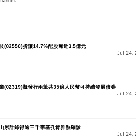
hannel:
02550)折讓14.7%配股籌近3.5億元
Jul 24,
(02319)擬發行兩筆共35億人民幣可持續發展債券
Jul 24,
山累計錄得逾三千宗基孔肯雅熱確診
Jul 24,