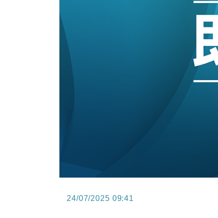
15:47
財經｜恒隆10月換帥 玩具「反」斗
15:11
財經｜韓股反覆波動收跌 連挫7周
13:44
財經｜內地7月美元計價出口增近24
12:44
財經｜日本春季三度入市撐日圓 4月
11:12
國際｜特朗普料美伊戰事快結束 承
15:59
財經｜SA售股自救後再出手 斥4
24/07/2025 09:41