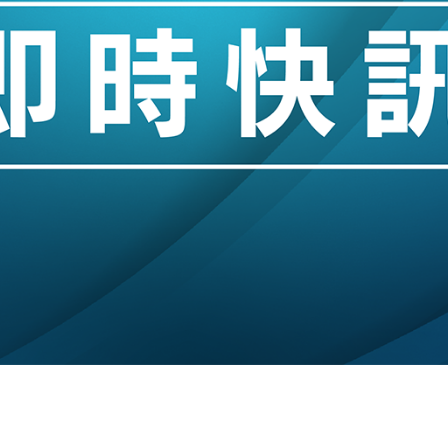
城亞洲CEO蔡德粦接任
創逾3年最長跌勢
%勝預期 貿易順差達1125億美元
單日斥6.28萬億日圓干預創新高
認部分彈藥庫存緊張
億美元押注未上市公司