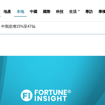
地產
本地
中國
國際
科技
生活
專訪
專
中期息增15%至47仙
4.5% 看好貿易及消費表現
金」 43歲女子損失近6900萬元
周仍升近2%
城亞洲CEO蔡德粦接任
創逾3年最長跌勢
%勝預期 貿易順差達1125億美元
單日斥6.28萬億日圓干預創新高
認部分彈藥庫存緊張
億美元押注未上市公司
中期息增15%至47仙
4.5% 看好貿易及消費表現
金」 43歲女子損失近6900萬元
周仍升近2%