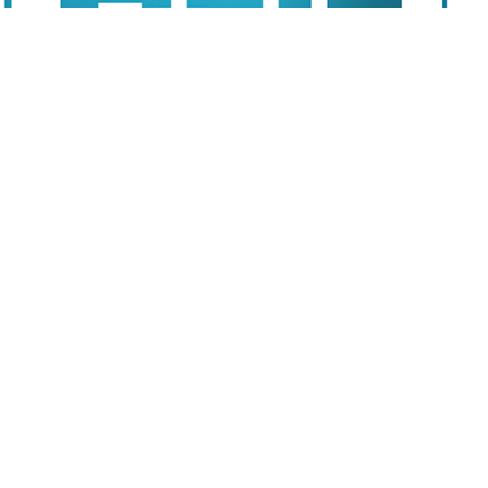
)折讓14.7%配股籌近3.5億元