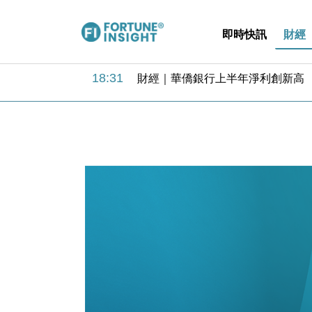
即時快訊
財經
18:31
財經｜華僑銀行上半年淨利創新高 
17:33
財經｜滙豐上調香港今年GDP預測至
16:47
本地｜假冒內地執法人員要求交「保證
16:05
財經｜日經失守6.5萬點後回穩 全
15:47
財經｜恒隆10月換帥 玩具「反」斗
15:11
財經｜韓股反覆波動收跌 連挫7周
13:44
財經｜內地7月美元計價出口增近24
12:44
財經｜日本春季三度入市撐日圓 4月
11:12
國際｜特朗普料美伊戰事快結束 承
15:59
財經｜SA售股自救後再出手 斥4
18:31
財經｜華僑銀行上半年淨利創新高 
17:33
財經｜滙豐上調香港今年GDP預測至
16:47
本地｜假冒內地執法人員要求交「保證
16:05
財經｜日經失守6.5萬點後回穩 全