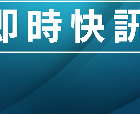
業擴張放慢兼縮減人手
hropic租用Google晶片
14類產品或加徵25%
度 增鉑金卡級別鎖定高消費客群
 珠寶鐘錶銷售升勢最強
派息比率目標維持50%