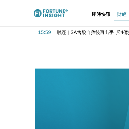
即時快訊
財經
15:59
財經｜SA售股自救後再出手 斥4
11:30
財經｜精星香港夥菜鳥拓全球智慧倉
14:50
地產｜大酒店中期轉賺2300萬元 
13:12
國際｜特朗普赴洛杉磯高球場活動前
12:30
財經｜香港7月PMI回落至51 企
11:40
財經｜黑石傳再籌逾360億美元 支援Ant
10:57
財經｜美商務部擬擴大金屬關稅範圍 
18:15
本地｜新世界K11 9月升級會員制
17:40
財經｜本港6月零售額連升14個月
16:33
財經｜滙控重啟最多10億美元回購 
15:59
財經｜SA售股自救後再出手 斥4
11:30
財經｜精星香港夥菜鳥拓全球智慧倉
14:50
地產｜大酒店中期轉賺2300萬元 
13:12
國際｜特朗普赴洛杉磯高球場活動前