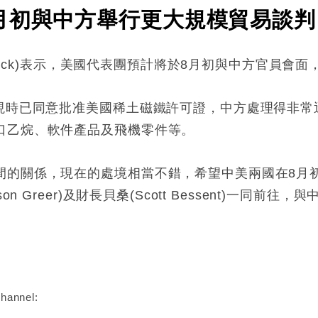
月初與中方舉行更大規模貿易談判
utnick)表示，美國代表團預計將於8月初與中方官員
國現時已同意批准美國稀土磁鐵許可證，中方處理得非常
口乙烷、軟件產品及飛機零件等。
間的關係，現在的處境相當不錯，希望中美兩國在8月
 Greer)及財長貝桑(Scott Bessent)一同前往
:
hannel: