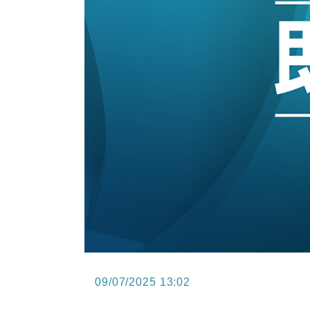
12:30
財經｜香港7月PMI回落至51 企
11:40
財經｜黑石傳再籌逾360億美元 支援Ant
10:57
財經｜美商務部擬擴大金屬關稅範圍 
18:15
本地｜新世界K11 9月升級會員制
17:40
財經｜本港6月零售額連升14個月
16:33
財經｜滙控重啟最多10億美元回購 
09/07/2025 13:02