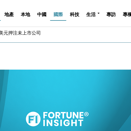
地產
本地
中國
國際
科技
生活
專訪
專
億美元押注未上市公司
儲市場 加快海外市場落地
斥21億翻新香港及東京半島
 男子攜槍彈被捕
業擴張放慢兼縮減人手
hropic租用Google晶片
14類產品或加徵25%
度 增鉑金卡級別鎖定高消費客群
 珠寶鐘錶銷售升勢最強
派息比率目標維持50%
億美元押注未上市公司
儲市場 加快海外市場落地
斥21億翻新香港及東京半島
 男子攜槍彈被捕