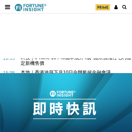
經濟｜大摩看淡內房今年表現 削新開工及銷售預測
17:38
科技｜iPhone 18 Pro成本或升4成 蘋果或犧牲毛利穩
16:55
定新機售價
本地｜香港迪拜下月10日合辦氣候金融會議
15:38
財經｜大摩削老鋪黃金目標價至505元 惟維持「增
14:49
持」評級
本地｜華嫂冰室太子店涉提供失實資料 遭禁申請輸入
13:49
勞工一年
中國｜強颱風「白海豚」殘渦北上 上海取消逾900班
12:11
機
財經｜華僑銀行上半年淨利創新高 中期息增15%至
18:31