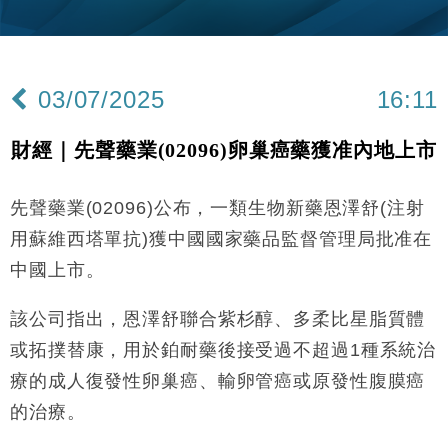
47仙
財經｜滙豐上調香港今年GDP預測至4.5% 看好貿易
17:33
及消費表現
本地｜假冒內地執法人員要求交「保證金」 43歲女子
16:47
03/07/2025
16:11
損失近6900萬元
財經｜日經失守6.5萬點後回穩 全周仍升近2%
16:05
財經｜先聲藥業(02096)卵巢癌藥獲准內地上市
經濟｜大摩看淡內房今年表現 削新開工及銷售預測
17:38
先聲藥業(02096)公布，一類生物新藥恩澤舒(注射
科技｜iPhone 18 Pro成本或升4成 蘋果或犧牲毛利穩
16:55
用蘇維西塔單抗)獲中國國家藥品監督管理局批准在
定新機售價
中國上市。
本地｜香港迪拜下月10日合辦氣候金融會議
15:38
該公司指出，恩澤舒聯合紫杉醇、多柔比星脂質體
財經｜大摩削老鋪黃金目標價至505元 惟維持「增
14:49
或拓撲替康，用於鉑耐藥後接受過不超過1種系統治
持」評級
療的成人復發性卵巢癌、輸卵管癌或原發性腹膜癌
本地｜華嫂冰室太子店涉提供失實資料 遭禁申請輸入
13:49
勞工一年
的治療。
中國｜強颱風「白海豚」殘渦北上 上海取消逾900班
12:11