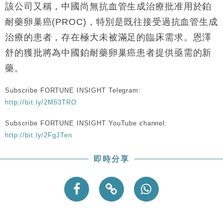
機
該公司又稱，中國尚無抗血管生成治療批准用於鉑
財經｜華僑銀行上半年淨利創新高 中期息增15%至
18:31
耐藥卵巢癌(PROC)，特別是既往接受過抗血管生成
47仙
治療的患者，存在極大未被滿足的臨床需求。恩澤
財經｜滙豐上調香港今年GDP預測至4.5% 看好貿易
17:33
及消費表現
舒的獲批將為中國鉑耐藥卵巢癌患者提供亟需的新
本地｜假冒內地執法人員要求交「保證金」 43歲女子
藥。
16:47
損失近6900萬元
Subscribe FORTUNE INSIGHT Telegram:
財經｜日經失守6.5萬點後回穩 全周仍升近2%
16:05
http://bit.ly/2M63TRO
Subscribe FORTUNE INSIGHT YouTube channel:
http://bit.ly/2FgJTen
即時分享