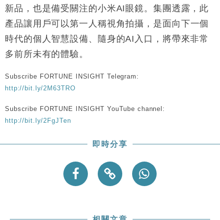
財經｜香港7月PMI回落至51 企業擴張放慢兼縮減人
12:30
新品，也是備受關注的小米AI眼鏡。集團透露，此
手
產品讓用戶可以第一人稱視角拍攝，是面向下一個
財經｜黑石傳再籌逾360億美元 支援Anthropic租用
11:40
時代的個人智慧設備、隨身的AI入口，將帶來非常
Google晶片
多前所未有的體驗。
財經｜美商務部擬擴大金屬關稅範圍 14類產品或加徵
10:57
25%
Subscribe FORTUNE INSIGHT Telegram:
本地｜新世界K11 9月升級會員制度 增鉑金卡級別鎖
18:15
定高消費客群
http://bit.ly/2M63TRO
財經｜本港6月零售額連升14個月 珠寶鐘錶銷售升勢
17:40
Subscribe FORTUNE INSIGHT YouTube channel:
最強
http://bit.ly/2FgJTen
財經｜滙控重啟最多10億美元回購 派息比率目標維持
16:33
50%
即時分享
相關文章