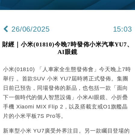
財經｜黑石傳再籌逾360億美元 支援Anthropic租用
11:40
Google晶片
財經｜美商務部擬擴大金屬關稅範圍 14類產品或加徵
10:57
25%
26/06/2025
15:03
本地｜新世界K11 9月升級會員制度 增鉑金卡級別鎖
18:15
定高消費客群
財經｜小米(01810)今晚7時發佈小米汽車YU7、
財經｜本港6月零售額連升14個月 珠寶鐘錶銷售升勢
17:40
AI眼鏡
最強
財經｜滙控重啟最多10億美元回購 派息比率目標維持
16:33
50%
小米(01810) 「人車家全生態發佈會」今天晚上7時
財經｜SA售股自救後再出手 斥4億美元押注未上市公
15:59
舉行 。首款SUV 小米 YU7屆時將正式發佈。集團
司
日前已預告，同場發佈的新品，也包括一款「面向
財經｜精星香港夥菜鳥拓全球智慧倉儲市場 加快海外
11:30
下一個時代的個人智慧設備」小米AI眼鏡、小折疊
市場落地
手機 Xiaomi MIX Flip 2，以及搭載玄戒O1旗艦晶
地產｜大酒店中期轉賺2300萬元 斥21億翻新香港及
14:50
東京半島
片的小米平板7S Pro等。
國際｜特朗普赴洛杉磯高球場活動前 男子攜槍彈被捕
13:12
新車型小米 YU7廣受外界注目。另一款矚目登場的