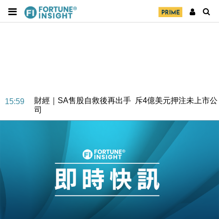
財經｜SA售股自救後再出手 斥4億美元押注未上市公
15:59
司
財經｜精星香港夥菜鳥拓全球智慧倉儲市場 加快海外
11:30
市場落地
地產｜大酒店中期轉賺2300萬元 斥21億翻新香港及
14:50
東京半島
國際｜特朗普赴洛杉磯高球場活動前 男子攜槍彈被捕
13:12
財經｜香港7月PMI回落至51 企業擴張放慢兼縮減人
12:30
手