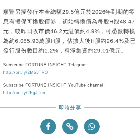
財經｜韓股反覆波動收跌 連挫7周創逾3年最長跌勢
15:11
順豐另擬發行本金總額29.5億元於2026年到期的零
財經｜內地7月美元計價出口增近24%勝預期 貿易順
13:44
息有擔保可換股債券，初始轉換價為每股H股48.47
差達1125億美元
元，較昨日收市價46.2元溢價約4.9%，可悉數轉換
財經｜日本春季三度入市撐日圓 4月單日斥6.28萬億
12:44
為約6,085.93萬股H股，佔擴大後H股約26.4%及已
日圓干預創新高
發行股份數目約1.2%，料淨集資約29.01億元。
國際｜特朗普料美伊戰事快結束 承認部分彈藥庫存緊
11:12
張
Subscribe FORTUNE INSIGHT Telegram:
財經｜SA售股自救後再出手 斥4億美元押注未上市公
15:59
司
http://bit.ly/2M63TRO
Subscribe FORTUNE INSIGHT YouTube channel:
http://bit.ly/2FgJTen
即時分享