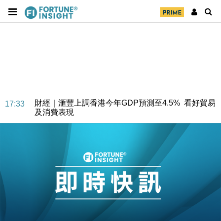
財經｜華僑銀行上半年淨利創新高 中期息增15%至
18:31
47仙
財經｜滙豐上調香港今年GDP預測至4.5% 看好貿易
17:33
及消費表現
本地｜假冒內地執法人員要求交「保證金」 43歲女子
16:47
損失近6900萬元
財經｜日經失守6.5萬點後回穩 全周仍升近2%
16:05
財經｜恒隆10月換帥 玩具「反」斗城亞洲CEO蔡德
15:47
粦接任
財經｜韓股反覆波動收跌 連挫7周創逾3年最長跌勢
15:11