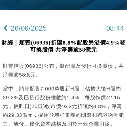
財經｜內地7月美元計價出口增近24%勝預期 貿易順
13:44
差達1125億美元
財經｜日本春季三度入市撐日圓 4月單日斥6.28萬億
12:44
日圓干預創新高
26/06/2025
08:44
國際｜特朗普料美伊戰事快結束 承認部分彈藥庫存緊
11:12
張
財經｜順豐(06936)折讓8.8%配股另溢價4.9%發
財經｜SA售股自救後再出手 斥4億美元押注未上市公
15:59
可換股債 共淨籌逾58億元
司
財經｜華僑銀行上半年淨利創新高 中期息增15%至
18:31
47仙
順豐控股(06936)公布，擬配股及發行可換股債，共
財經｜滙豐上調香港今年GDP預測至4.5% 看好貿易
17:33
淨籌逾58億元。
及消費表現
本地｜假冒內地執法人員要求交「保證金」 43歲女子
當中，順豐配售7,000萬股新H股，佔擴大後H股約
16:47
損失近6900萬元
29.2%及已發行股份總數約1.4%，每股作價42.15
財經｜日經失守6.5萬點後回穩 全周仍升近2%
16:05
元，較昨日(25日)收市價46.2元折讓約8.8%，淨籌
約29.33億元，擬用於增強集團的國際和跨境物流能
財經｜恒隆10月換帥 玩具「反」斗城亞洲CEO蔡德
15:47
粦接任
力、研發、優化資本結構及用於一般企業用途。