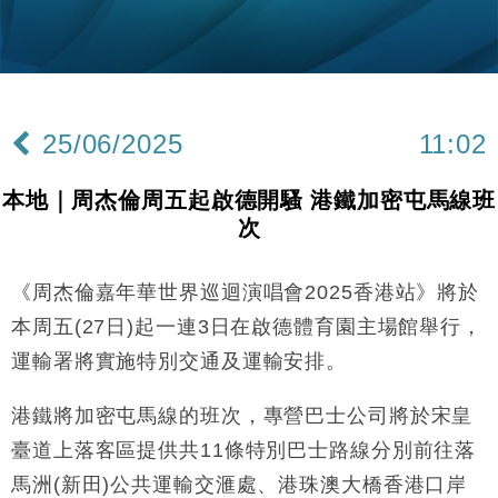
粦接任
財經｜韓股反覆波動收跌 連挫7周創逾3年最長跌勢
15:11
財經｜內地7月美元計價出口增近24%勝預期 貿易順
13:44
差達1125億美元
25/06/2025
11:02
財經｜日本春季三度入市撐日圓 4月單日斥6.28萬億
12:44
日圓干預創新高
本地｜周杰倫周五起啟德開騷 港鐵加密屯馬線班
國際｜特朗普料美伊戰事快結束 承認部分彈藥庫存緊
11:12
次
張
財經｜SA售股自救後再出手 斥4億美元押注未上市公
15:59
司
《周杰倫嘉年華世界巡迴演唱會2025香港站》將於
財經｜華僑銀行上半年淨利創新高 中期息增15%至
18:31
本周五(27日)起一連3日在啟德體育園主場館舉行，
47仙
運輸署將實施特別交通及運輸安排。
財經｜滙豐上調香港今年GDP預測至4.5% 看好貿易
17:33
及消費表現
港鐵將加密屯馬線的班次，專營巴士公司將於宋皇
本地｜假冒內地執法人員要求交「保證金」 43歲女子
16:47
臺道上落客區提供共11條特別巴士路線分別前往落
損失近6900萬元
馬洲(新田)公共運輸交滙處、港珠澳大橋香港口岸
財經｜日經失守6.5萬點後回穩 全周仍升近2%
16:05