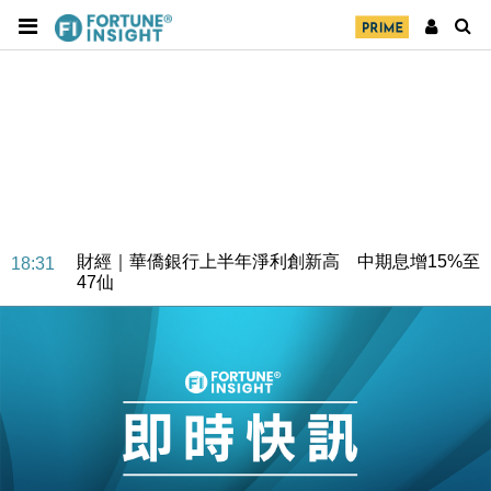
財經｜華僑銀行上半年淨利創新高 中期息增15%至
18:31
47仙
財經｜滙豐上調香港今年GDP預測至4.5% 看好貿易
17:33
及消費表現
本地｜假冒內地執法人員要求交「保證金」 43歲女子
16:47
損失近6900萬元
財經｜日經失守6.5萬點後回穩 全周仍升近2%
16:05
財經｜恒隆10月換帥 玩具「反」斗城亞洲CEO蔡德
15:47