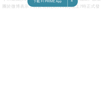
×
下載 FI PRIME App
團於微博表示，將於明日(6月26日)晚上7時正式發
布其AI眼鏡。
據傳媒報道，小米AI眼鏡搭載音頻耳機及攝像鏡
頭，及採用雙芯架構，定位與Meta Ray-Ban AI眼
鏡相若。
Subscribe FORTUNE INSIGHT Telegram:
http://bit.ly/2M63TRO
Subscribe FORTUNE INSIGHT YouTube channel:
http://bit.ly/2FgJTen
即時分享