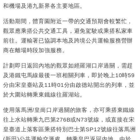
和機場及港九新界各主要地區。
財經｜恒隆10月換帥 玩具「反」斗城亞洲CEO蔡德
15:47
粦接任
活動期間，體育園附近一帶的交通預期會較繁忙，
財經｜韓股反覆波動收跌 連挫7周創逾3年最長跌勢
15:11
觀眾應乘搭公共交通工具，避免駕駛或乘搭私家車
前往。運輸署已協調本地及跨境公共運輸服務營辦
財經｜內地7月美元計價出口增近24%勝預期 貿易順
13:44
商在離場時段加強服務。
差達1125億美元
財經｜日本春季三度入市撐日圓 4月單日斥6.28萬億
12:44
計劃即日返回內地的觀眾如經羅湖口岸過關，需趕
日圓干預創新高
及港鐵屯馬線最後一班相關列車，即於晚上10時59
國際｜特朗普料美伊戰事快結束 承認部分彈藥庫存緊
11:12
張
分由宋皇臺站及11時01分由啟德站開出的列車，並
財經｜SA售股自救後再出手 斥4億美元押注未上市公
15:59
於大圍站轉乘東鐵線往羅湖站。
司
使用落馬洲/皇崗口岸過關的旅客，亦可乘搭東鐵線
往上水站轉乘九巴第276B或N73號線，或直接在宋
皇臺道上落客區乘搭特別巴士第SP12號線往落馬洲
(新田)公共運輸交滙處，轉乘皇巴返回內地，由於