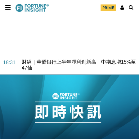
財經｜華僑銀行上半年淨利創新高 中期息增15%至
18:31
47仙
財經｜滙豐上調香港今年GDP預測至4.5% 看好貿易
17:33
及消費表現
本地｜假冒內地執法人員要求交「保證金」 43歲女子
16:47
損失近6900萬元
財經｜日經失守6.5萬點後回穩 全周仍升近2%
16:05
財經｜恒隆10月換帥 玩具「反」斗城亞洲CEO蔡德
15:47
粦接任