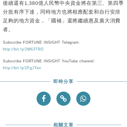
財經｜恒隆10月換帥 玩具「反」斗城亞洲CEO蔡德
15:47
後續還有1,380億人民幣中央資金將在第三、第四季
粦接任
分批有序下達，同時地方也將相應配套和自行安排
財經｜韓股反覆波動收跌 連挫7周創逾3年最長跌勢
15:11
足夠的地方資金，「國補」還將繼續惠及廣大消費
者。
財經｜內地7月美元計價出口增近24%勝預期 貿易順
13:44
差達1125億美元
Subscribe FORTUNE INSIGHT Telegram:
財經｜日本春季三度入市撐日圓 4月單日斥6.28萬億
12:44
日圓干預創新高
http://bit.ly/2M63TRO
國際｜特朗普料美伊戰事快結束 承認部分彈藥庫存緊
11:12
Subscribe FORTUNE INSIGHT YouTube channel:
張
http://bit.ly/2FgJTen
財經｜SA售股自救後再出手 斥4億美元押注未上市公
15:59
司
即時分享
相關文章