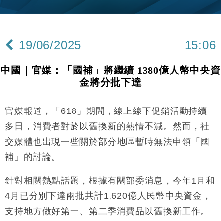
財經｜韓股反覆波動收跌 連挫7周創逾3年最長跌勢
15:11
財經｜內地7月美元計價出口增近24%勝預期 貿易順
13:44
差達1125億美元
19/06/2025
15:06
財經｜日本春季三度入市撐日圓 4月單日斥6.28萬億
12:44
日圓干預創新高
中國｜官媒：「國補」將繼續 1380億人幣中央資
國際｜特朗普料美伊戰事快結束 承認部分彈藥庫存緊
11:12
金將分批下達
張
財經｜SA售股自救後再出手 斥4億美元押注未上市公
15:59
司
官媒報道，「618」期間，線上線下促銷活動持續
財經｜華僑銀行上半年淨利創新高 中期息增15%至
18:31
多日，消費者對於以舊換新的熱情不減。然而，社
47仙
交媒體也出現一些關於部分地區暫時無法申領「國
財經｜滙豐上調香港今年GDP預測至4.5% 看好貿易
17:33
補」的討論。
及消費表現
本地｜假冒內地執法人員要求交「保證金」 43歲女子
16:47
針對相關熱點話題，根據有關部委消息，今年1月和
損失近6900萬元
4月已分別下達兩批共計1,620億人民幣中央資金，
財經｜日經失守6.5萬點後回穩 全周仍升近2%
16:05
支持地方做好第一、第二季消費品以舊換新工作。