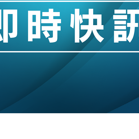
城亞洲CEO蔡德粦接任
創逾3年最長跌勢
%勝預期 貿易順差達1125億美元
單日斥6.28萬億日圓干預創新高
認部分彈藥庫存緊張
億美元押注未上市公司