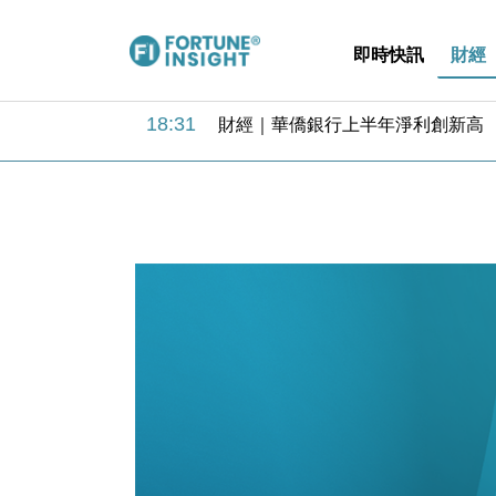
即時快訊
財經
18:31
財經｜華僑銀行上半年淨利創新高 
17:33
財經｜滙豐上調香港今年GDP預測至
16:47
本地｜假冒內地執法人員要求交「保證
16:05
財經｜日經失守6.5萬點後回穩 全
15:47
財經｜恒隆10月換帥 玩具「反」斗
15:11
財經｜韓股反覆波動收跌 連挫7周
13:44
財經｜內地7月美元計價出口增近24
12:44
財經｜日本春季三度入市撐日圓 4月
11:12
國際｜特朗普料美伊戰事快結束 承
15:59
財經｜SA售股自救後再出手 斥4
18:31
財經｜華僑銀行上半年淨利創新高 
17:33
財經｜滙豐上調香港今年GDP預測至
16:47
本地｜假冒內地執法人員要求交「保證
16:05
財經｜日經失守6.5萬點後回穩 全