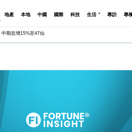
地產
本地
中國
國際
科技
生活
專訪
專
中期息增15%至47仙
4.5% 看好貿易及消費表現
金」 43歲女子損失近6900萬元
周仍升近2%
城亞洲CEO蔡德粦接任
創逾3年最長跌勢
%勝預期 貿易順差達1125億美元
單日斥6.28萬億日圓干預創新高
認部分彈藥庫存緊張
億美元押注未上市公司
中期息增15%至47仙
4.5% 看好貿易及消費表現
金」 43歲女子損失近6900萬元
周仍升近2%