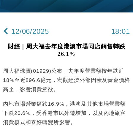
財經｜香港7月PMI回落至51 企業擴張放慢兼縮減人
12:30
手
財經｜黑石傳再籌逾360億美元 支援Anthropic租用
11:40
Google晶片
12/06/2025
18:01
財經｜美商務部擬擴大金屬關稅範圍 14類產品或加徵
10:57
25%
財經｜周大福去年度港澳市場同店銷售轉跌
本地｜新世界K11 9月升級會員制度 增鉑金卡級別鎖
18:15
26.1%
定高消費客群
財經｜日本春季三度入市撐日圓 4月單日斥6.28萬億
12:44
日圓干預創新高
周大福珠寶(01929)公布，去年度營業額按年跌近
國際｜特朗普料美伊戰事快結束 承認部分彈藥庫存緊
11:12
18%至近896.6億元，宏觀經濟外部因素及黃金價格
張
高企，影響消費意欲。
財經｜SA售股自救後再出手 斥4億美元押注未上市公
15:59
司
內地市場營業額跌16.9%，港澳及其他市場營業額
財經｜精星香港夥菜鳥拓全球智慧倉儲市場 加快海外
11:30
下跌20.6%，受香港市民外遊增加，以及內地旅客
市場落地
消費模式和喜好轉變所影響。
地產｜大酒店中期轉賺2300萬元 斥21億翻新香港及
14:50
東京半島