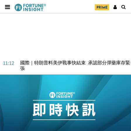
財經｜日本春季三度入市撐日圓 4月單日斥6.28萬億
12:44
日圓干預創新高
國際｜特朗普料美伊戰事快結束 承認部分彈藥庫存緊
11:12
張
財經｜SA售股自救後再出手 斥4億美元押注未上市公
15:59
司
財經｜精星香港夥菜鳥拓全球智慧倉儲市場 加快海外
11:30
市場落地
地產｜大酒店中期轉賺2300萬元 斥21億翻新香港及
14:50
東京半島
國際｜特朗普赴洛杉磯高球場活動前 男子攜槍彈被捕
13:12