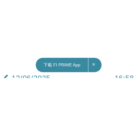
×
下載 FI PRIME App
12/06/2025
16:58
財經｜內地鼓勵更多台企在大陸上市 支持台資板
與新三板合作對接
人民銀行、國家外管局聯合印發《關於金融支持福
建探索海峽兩岸融合發展新路 建設兩岸融合發展示