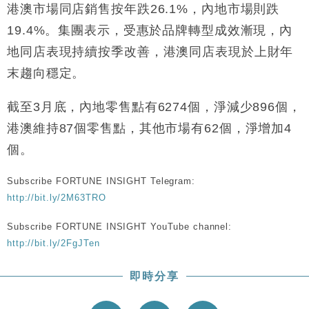
港澳市場同店銷售按年跌26.1%，內地市場則跌
國際｜特朗普赴洛杉磯高球場活動前 男子攜槍彈被捕
13:12
19.4%。集團表示，受惠於品牌轉型成效漸現，內
財經｜香港7月PMI回落至51 企業擴張放慢兼縮減人
12:30
地同店表現持續按季改善，港澳同店表現於上財年
手
末趨向穩定。
財經｜黑石傳再籌逾360億美元 支援Anthropic租用
11:40
Google晶片
截至3月底，內地零售點有6274個，淨減少896個，
財經｜美商務部擬擴大金屬關稅範圍 14類產品或加徵
10:57
港澳維持87個零售點，其他市場有62個，淨增加4
25%
個。
本地｜新世界K11 9月升級會員制度 增鉑金卡級別鎖
18:15
定高消費客群
Subscribe FORTUNE INSIGHT Telegram:
http://bit.ly/2M63TRO
Subscribe FORTUNE INSIGHT YouTube channel:
http://bit.ly/2FgJTen
即時分享