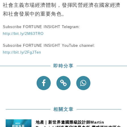
財經｜黑石傳再籌逾360億美元 支援Anthropic租用
11:40
社會主義市場經濟體制，發揮民營經濟在國家經濟
Google晶片
和社會發展中的重要角色。
財經｜美商務部擬擴大金屬關稅範圍 14類產品或加徵
10:57
25%
Subscribe FORTUNE INSIGHT Telegram:
本地｜新世界K11 9月升級會員制度 增鉑金卡級別鎖
18:15
http://bit.ly/2M63TRO
定高消費客群
財經｜本港6月零售額連升14個月 珠寶鐘錶銷售升勢
17:40
Subscribe FORTUNE INSIGHT YouTube channel:
最強
http://bit.ly/2FgJTen
財經｜滙控重啟最多10億美元回購 派息比率目標維持
16:33
50%
即時分享
財經｜SHEIN傳最快8月中招股 估值料降至400億美
15:11
元以下
相關文章
地產｜新世界邀國際級設計師Martin