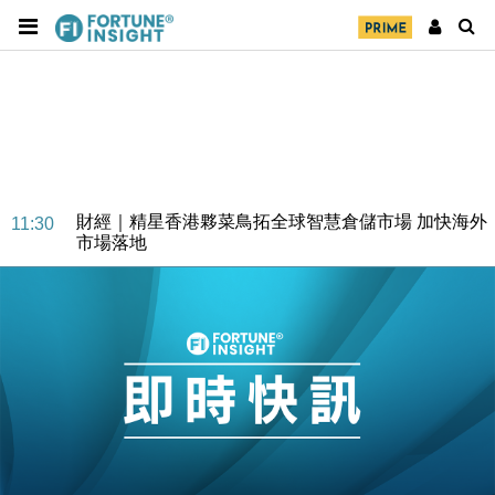
財經｜精星香港夥菜鳥拓全球智慧倉儲市場 加快海外
11:30
市場落地
地產｜大酒店中期轉賺2300萬元 斥21億翻新香港及
14:50
東京半島
國際｜特朗普赴洛杉磯高球場活動前 男子攜槍彈被捕
13:12
財經｜香港7月PMI回落至51 企業擴張放慢兼縮減人
12:30
手
財經｜黑石傳再籌逾360億美元 支援Anthropic租用
11:40
Google晶片