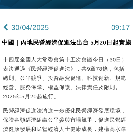
財經｜美商務部擬擴大金屬關稅範圍 14類產品或加徵
10:57
25%
本地｜新世界K11 9月升級會員制度 增鉑金卡級別鎖
18:15
定高消費客群
30/04/2025
09:17
財經｜本港6月零售額連升14個月 珠寶鐘錶銷售升勢
17:40
最強
中國｜內地民營經濟促進法出台 5月20日起實施
財經｜滙控重啟最多10億美元回購 派息比率目標維持
16:33
50%
十四屆全國人大常委會第十五次會議今日（30日）
財經｜SHEIN傳最快8月中招股 估值料降至400億美
15:11
元以下
表決通過《民營經濟促進法》，共9章78條，包括
財經｜精星香港夥菜鳥拓全球智慧倉儲市場 加快海外
11:30
總則、公平競爭、投資融資促進、科技創新、規範
市場落地
經營、服務保障、權益保護、法律責任及附則。
地產｜大酒店中期轉賺2300萬元 斥21億翻新香港及
14:50
東京半島
2025年5月20起施行。
國際｜特朗普赴洛杉磯高球場活動前 男子攜槍彈被捕
13:12
民營經濟促進法將進一步優化民營經濟發展環境，
財經｜香港7月PMI回落至51 企業擴張放慢兼縮減人
保證各類經濟組織公平參與市場競爭，促進民營經
12:30
手
濟健康發展和民營經濟人士健康成長，建構高水準