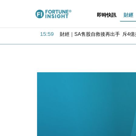
即時快訊
財經
15:59
財經｜SA售股自救後再出手 斥4
11:30
財經｜精星香港夥菜鳥拓全球智慧倉
14:50
地產｜大酒店中期轉賺2300萬元 
13:12
國際｜特朗普赴洛杉磯高球場活動前
12:30
財經｜香港7月PMI回落至51 企
11:40
財經｜黑石傳再籌逾360億美元 支援Ant
10:57
財經｜美商務部擬擴大金屬關稅範圍 
18:15
本地｜新世界K11 9月升級會員制
17:40
財經｜本港6月零售額連升14個月
16:33
財經｜滙控重啟最多10億美元回購 
15:59
財經｜SA售股自救後再出手 斥4
11:30
財經｜精星香港夥菜鳥拓全球智慧倉
14:50
地產｜大酒店中期轉賺2300萬元 
13:12
國際｜特朗普赴洛杉磯高球場活動前