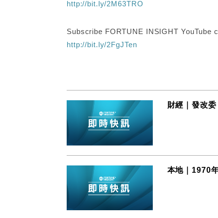
http://bit.ly/2M63TRO
Subscribe FORTUNE INSIGHT YouTube c
http://bit.ly/2FgJTen
財經｜發改委
本地｜197