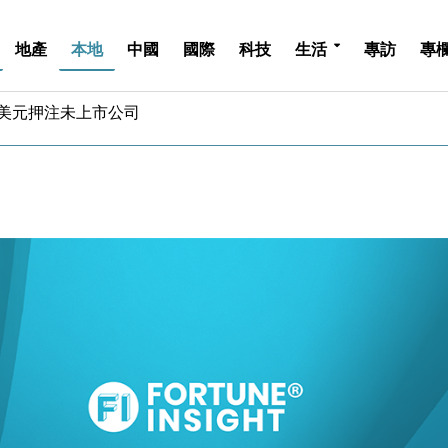
地產
本地
中國
國際
科技
生活
專訪
專
億美元押注未上市公司
儲市場 加快海外市場落地
斥21億翻新香港及東京半島
 男子攜槍彈被捕
業擴張放慢兼縮減人手
hropic租用Google晶片
14類產品或加徵25%
度 增鉑金卡級別鎖定高消費客群
 珠寶鐘錶銷售升勢最強
派息比率目標維持50%
億美元押注未上市公司
儲市場 加快海外市場落地
斥21億翻新香港及東京半島
 男子攜槍彈被捕