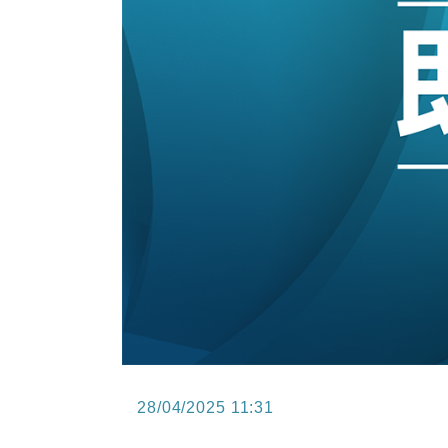
12:30
財經｜香港7月PMI回落至51 企
11:40
財經｜黑石傳再籌逾360億美元 支援Ant
10:57
財經｜美商務部擬擴大金屬關稅範圍 
18:15
本地｜新世界K11 9月升級會員制
17:40
財經｜本港6月零售額連升14個月
16:33
財經｜滙控重啟最多10億美元回購 
28/04/2025 11:31