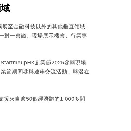
領域
劃將擴展至金融科技以外的其他垂直領域，
一對一會議、現場展示機會、行業專
rtmeupHK創業節2025參與現場
HK創業節期間參與連串交流活動，與潛在
援來自逾50個經濟體的1 000多間