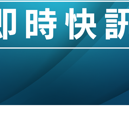
業擴張放慢兼縮減人手
hropic租用Google晶片
14類產品或加徵25%
度 增鉑金卡級別鎖定高消費客群
 珠寶鐘錶銷售升勢最強
派息比率目標維持50%