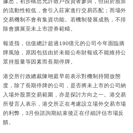
據悉，初步構思允許散戶投資者參與，但由於股票
的流動性較低，會引入莊家進行交易匹配；而場外
財經｜恒隆10月換帥 玩具「反」斗城亞洲CEO蔡德
15:47
粦接任
交易機制不會有集資功能。若機制發展成熟，不排
財經｜韓股反覆波動收跌 連挫7周創逾3年最長跌勢
15:11
除會擴展至未上市證券範疇。
財經｜內地7月美元計價出口增近24%勝預期 貿易順
13:44
報道指，估值總計超過190億元的公司今年面臨摘
差達1125億美元
牌風險，原因包括由於未能公布財報或不能維持公
財經｜日本春季三度入市撐日圓 4月單日斥6.28萬億
12:44
日圓干預創新高
眾持股量等因素而長期停牌。
國際｜特朗普料美伊戰事快結束 承認部分彈藥庫存緊
11:12
張
港交所行政總裁陳翊庭早前表示對機制持開放態
財經｜SA售股自救後再出手 斥4億美元押注未上市公
度，除了長期停牌的公司，是否將未上市的公司納
15:59
司
入場外股票交易範圍，亦是探討方向之一。港交易
所發言人表示，港交所正在考慮設立場外交易市場
的利弊，3月份諮詢期結束後正在仔細評估市場反
饋。