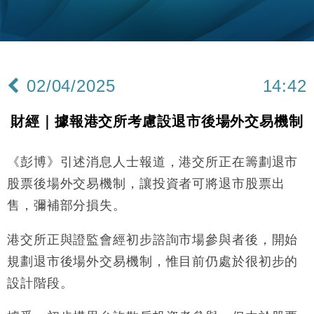
粦接任
財經｜韓股反覆波動收跌 連挫7周創逾3年最長跌勢
15:11
財經｜內地7月美元計價出口增近24%勝預期 貿易順
13:44
差達1125億美元
02/04/2025
14:42
財經｜日本春季三度入市撐日圓 4月單日斥6.28萬億
12:44
日圓干預創新高
財經｜據報港交所考慮設退市後場外交易機制
國際｜特朗普料美伊戰事快結束 承認部分彈藥庫存緊
11:12
張
《彭博》引述消息人士報道，港交所正在籌劃退市
財經｜SA售股自救後再出手 斥4億美元押注未上市公
15:59
司
股票後場外交易機制，讓投資者可將退市股票出
財經｜華僑銀行上半年淨利創新高 中期息增15%至
18:31
售，彌補部分損失。
47仙
財經｜滙豐上調香港今年GDP預測至4.5% 看好貿易
17:33
港交所正與證監會經初步諮詢市場參與者後，開始
及消費表現
規劃退市後場外交易機制，惟目前仍處於很初步的
本地｜假冒內地執法人員要求交「保證金」 43歲女子
16:47
損失近6900萬元
設計階段。
財經｜日經失守6.5萬點後回穩 全周仍升近2%
16:05