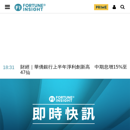
財經｜華僑銀行上半年淨利創新高 中期息增15%至
18:31
47仙
財經｜滙豐上調香港今年GDP預測至4.5% 看好貿易
17:33
及消費表現
本地｜假冒內地執法人員要求交「保證金」 43歲女子
16:47
損失近6900萬元
財經｜日經失守6.5萬點後回穩 全周仍升近2%
16:05
財經｜恒隆10月換帥 玩具「反」斗城亞洲CEO蔡德
15:47