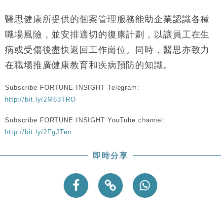
財經｜香港7月PMI回落至51 企業擴張放慢兼縮減人
12:30
手
醫思健康所提供的個案管理服務能助企業認識各種
財經｜黑石傳再籌逾360億美元 支援Anthropic租用
11:40
職場風險，並安排適切的復康計劃，以讓員工在生
Google晶片
病或受傷後盡快返回工作崗位。同時，醫思亦致力
財經｜美商務部擬擴大金屬關稅範圍 14類產品或加徵
10:57
25%
在職場推廣健康教育和疾病預防的知識。
本地｜新世界K11 9月升級會員制度 增鉑金卡級別鎖
18:15
定高消費客群
Subscribe FORTUNE INSIGHT Telegram:
http://bit.ly/2M63TRO
財經｜本港6月零售額連升14個月 珠寶鐘錶銷售升勢
17:40
最強
Subscribe FORTUNE INSIGHT YouTube channel:
財經｜滙控重啟最多10億美元回購 派息比率目標維持
16:33
http://bit.ly/2FgJTen
50%
即時分享