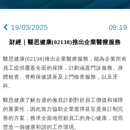
財經｜黑石傳再籌逾360億美元 支援Anthropic租用
11:40
Google晶片
財經｜美商務部擬擴大金屬關稅範圍 14類產品或加徵
10:57
25%
19/03/2025
09:19
本地｜新世界K11 9月升級會員制度 增鉑金卡級別鎖
18:15
定高消費客群
財經｜醫思健康(02138)推出企業醫療服務
財經｜本港6月零售額連升14個月 珠寶鐘錶銷售升勢
17:40
最強
醫思健康(02138)推出企業醫療服務，能為企業所有
財經｜滙控重啟最多10億美元回購 派息比率目標維持
16:33
50%
員工提供覆蓋全面的保障，計劃涵蓋門診服務、身
財經｜SA售股自救後再出手 斥4億美元押注未上市公
15:59
體檢查、脊椎保健講座及上門檢查服務，以及牙
司
科。
財經｜精星香港夥菜鳥拓全球智慧倉儲市場 加快海外
11:30
市場落地
醫思健康了解合適的僱員計劃對於員工價值和保障
地產｜大酒店中期轉賺2300萬元 斥21億翻新香港及
14:50
東京半島
的重要性，因此致力協助企業選擇甚至度身訂制完
國際｜特朗普赴洛杉磯高球場活動前 男子攜槍彈被捕
善的方案，務求全面地照顧員工的身心健康，從而
13:12
營造一個健康和諧的工作環境。