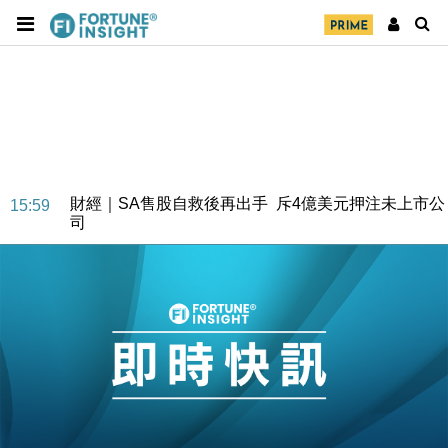
財經｜SA售股自救後再出手 斥4億美元押注未上市公
15:59
司
財經｜精星香港夥菜鳥拓全球智慧倉儲市場 加快海外
11:30
市場落地
地產｜大酒店中期轉賺2300萬元 斥21億翻新香港及
14:50
東京半島
國際｜特朗普赴洛杉磯高球場活動前 男子攜槍彈被捕
13:12
財經｜香港7月PMI回落至51 企業擴張放慢兼縮減人
12:30
手