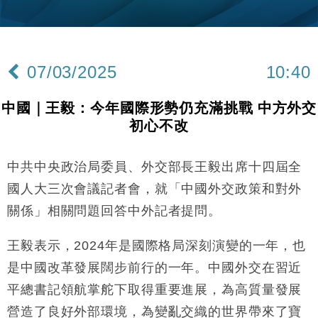
財經｜日本春季三度入市撐日圓 4月單日斥6.28萬億
12:44
日圓干預創新高
國際｜特朗普料美伊戰事快結束 承認部分彈藥庫存緊
11:12
張
07/03/2025
10:40
財經｜SA售股自救後再出手 斥4億美元押注未上市公
15:59
司
中國｜王毅：今年國際形勢仍充滿挑戰 中方外交
財經｜精星香港夥菜鳥拓全球智慧倉儲市場 加快海外
11:30
初心不改
市場落地
地產｜大酒店中期轉賺2300萬元 斥21億翻新香港及
14:50
東京半島
中共中央政治局委員、外交部長王毅出席十四屆全
本地｜假冒內地執法人員要求交「保證金」 43歲女子
16:47
國人大三次會議記者會，就「中國外交政策和對外
損失近6900萬元
關係」相關問題回答中外記者提問。
財經｜日經失守6.5萬點後回穩 全周仍升近2%
16:05
王毅表示，2024年是國際格局深刻演變的一年，也
財經｜恒隆10月換帥 玩具「反」斗城亞洲CEO蔡德
15:47
是中國改革發展闊步前行的一年。中國外交在習近
粦接任
平總書記領航掌舵下取得重要進展，為高質量發展
財經｜韓股反覆波動收跌 連挫7周創逾3年最長跌勢
15:11
營造了良好外部環境，為變亂交織的世界帶來了寶