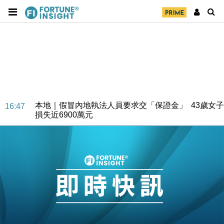
本地｜假冒內地執法人員要求交「保證金」 43歲女子
16:47
損失近6900萬元
財經｜日經失守6.5萬點後回穩 全周仍升近2%
16:05
財經｜恒隆10月換帥 玩具「反」斗城亞洲CEO蔡德
15:47
粦接任
財經｜韓股反覆波動收跌 連挫7周創逾3年最長跌勢
15:11
財經｜內地7月美元計價出口增近24%勝預期 貿易順
13:44
差達1125億美元