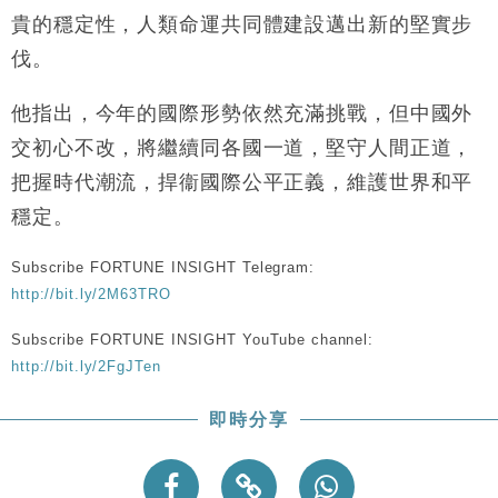
財經｜內地7月美元計價出口增近24%勝預期 貿易順
13:44
貴的穩定性，人類命運共同體建設邁出新的堅實步
差達1125億美元
伐。
財經｜日本春季三度入市撐日圓 4月單日斥6.28萬億
12:44
日圓干預創新高
他指出，今年的國際形勢依然充滿挑戰，但中國外
國際｜特朗普料美伊戰事快結束 承認部分彈藥庫存緊
11:12
交初心不改，將繼續同各國一道，堅守人間正道，
張
把握時代潮流，捍衞國際公平正義，維護世界和平
財經｜SA售股自救後再出手 斥4億美元押注未上市公
15:59
司
穩定。
財經｜精星香港夥菜鳥拓全球智慧倉儲市場 加快海外
11:30
市場落地
Subscribe FORTUNE INSIGHT Telegram:
地產｜大酒店中期轉賺2300萬元 斥21億翻新香港及
http://bit.ly/2M63TRO
14:50
東京半島
Subscribe FORTUNE INSIGHT YouTube channel:
http://bit.ly/2FgJTen
即時分享