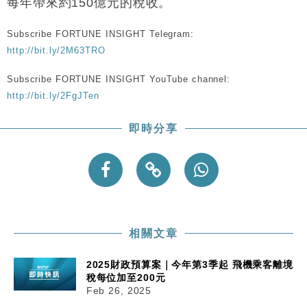
每年帶來約150億元的稅收。
粦接任
財經｜韓股反覆波動收跌 連挫7周創逾3年最長跌勢
15:11
Subscribe FORTUNE INSIGHT Telegram:
http://bit.ly/2M63TRO
財經｜內地7月美元計價出口增近24%勝預期 貿易順
13:44
差達1125億美元
Subscribe FORTUNE INSIGHT YouTube channel:
http://bit.ly/2FgJTen
財經｜日本春季三度入市撐日圓 4月單日斥6.28萬億
12:44
日圓干預創新高
即時分享
國際｜特朗普料美伊戰事快結束 承認部分彈藥庫存緊
11:12
張
財經｜SA售股自救後再出手 斥4億美元押注未上市公
15:59
司
相關文章
2025財政預算案｜今年第3季起 飛機乘客離境
稅每位加至200元
Feb 26, 2025