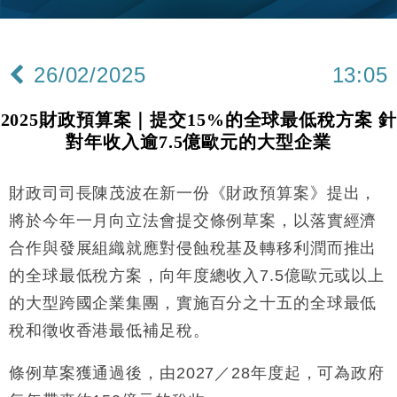
財經｜內地7月美元計價出口增近24%勝預期 貿易順
13:44
差達1125億美元
26/02/2025
13:05
財經｜日本春季三度入市撐日圓 4月單日斥6.28萬億
12:44
日圓干預創新高
2025財政預算案｜提交15%的全球最低稅方案 針
國際｜特朗普料美伊戰事快結束 承認部分彈藥庫存緊
11:12
對年收入逾7.5億歐元的大型企業
張
財經｜SA售股自救後再出手 斥4億美元押注未上市公
15:59
司
財政司司長陳茂波在新一份《財政預算案》提出，
財經｜華僑銀行上半年淨利創新高 中期息增15%至
18:31
將於今年一月向立法會提交條例草案，以落實經濟
47仙
合作與發展組織就應對侵蝕稅基及轉移利潤而推出
財經｜滙豐上調香港今年GDP預測至4.5% 看好貿易
17:33
的全球最低稅方案，向年度總收入7.5億歐元或以上
及消費表現
的大型跨國企業集團，實施百分之十五的全球最低
本地｜假冒內地執法人員要求交「保證金」 43歲女子
16:47
損失近6900萬元
稅和徵收香港最低補足稅。
財經｜日經失守6.5萬點後回穩 全周仍升近2%
16:05
條例草案獲通過後，由2027／28年度起，可為政府
財經｜恒隆10月換帥 玩具「反」斗城亞洲CEO蔡德
15:47