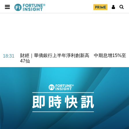
財經｜華僑銀行上半年淨利創新高 中期息增15%至
18:31
47仙
財經｜滙豐上調香港今年GDP預測至4.5% 看好貿易
17:33
及消費表現
本地｜假冒內地執法人員要求交「保證金」 43歲女子
16:47
損失近6900萬元
財經｜日經失守6.5萬點後回穩 全周仍升近2%
16:05
財經｜恒隆10月換帥 玩具「反」斗城亞洲CEO蔡德
15:47
粦接任
財經｜韓股反覆波動收跌 連挫7周創逾3年最長跌勢
15:11