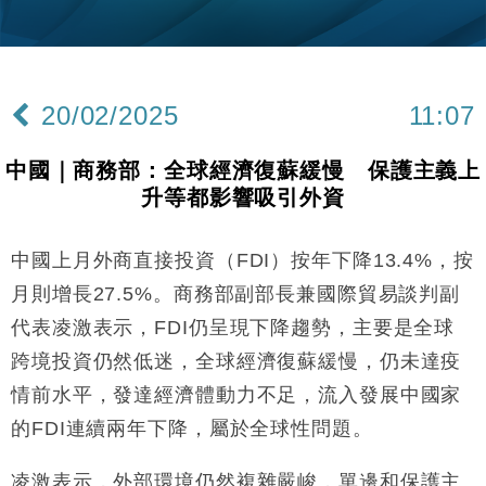
財經｜內地7月美元計價出口增近24%勝預期 貿易順
13:44
差達1125億美元
財經｜日本春季三度入市撐日圓 4月單日斥6.28萬億
12:44
日圓干預創新高
20/02/2025
11:07
國際｜特朗普料美伊戰事快結束 承認部分彈藥庫存緊
11:12
張
中國｜商務部：全球經濟復蘇緩慢 保護主義上
財經｜SA售股自救後再出手 斥4億美元押注未上市公
15:59
升等都影響吸引外資
司
財經｜華僑銀行上半年淨利創新高 中期息增15%至
18:31
47仙
中國上月外商直接投資（FDI）按年下降13.4%，按
財經｜滙豐上調香港今年GDP預測至4.5% 看好貿易
17:33
月則增長27.5%。商務部副部長兼國際貿易談判副
及消費表現
代表凌激表示，FDI仍呈現下降趨勢，主要是全球
本地｜假冒內地執法人員要求交「保證金」 43歲女子
16:47
跨境投資仍然低迷，全球經濟復蘇緩慢，仍未達疫
損失近6900萬元
情前水平，發達經濟體動力不足，流入發展中國家
財經｜日經失守6.5萬點後回穩 全周仍升近2%
16:05
的FDI連續兩年下降，屬於全球性問題。
財經｜恒隆10月換帥 玩具「反」斗城亞洲CEO蔡德
15:47
粦接任
凌激表示，外部環境仍然複雜嚴峻，單邊和保護主