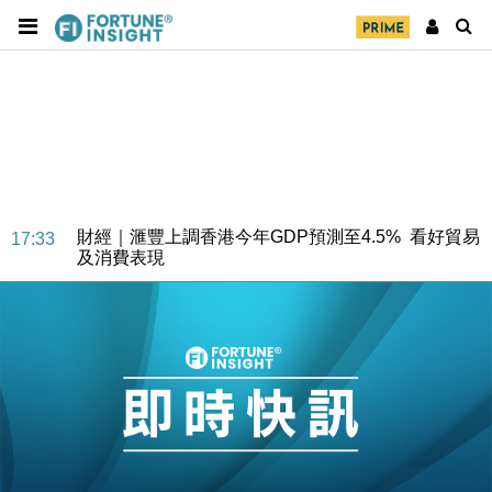
財經｜華僑銀行上半年淨利創新高 中期息增15%至
18:31
47仙
財經｜滙豐上調香港今年GDP預測至4.5% 看好貿易
17:33
及消費表現
本地｜假冒內地執法人員要求交「保證金」 43歲女子
16:47
損失近6900萬元
財經｜日經失守6.5萬點後回穩 全周仍升近2%
16:05
財經｜恒隆10月換帥 玩具「反」斗城亞洲CEO蔡德
15:47
粦接任
財經｜韓股反覆波動收跌 連挫7周創逾3年最長跌勢
15:11