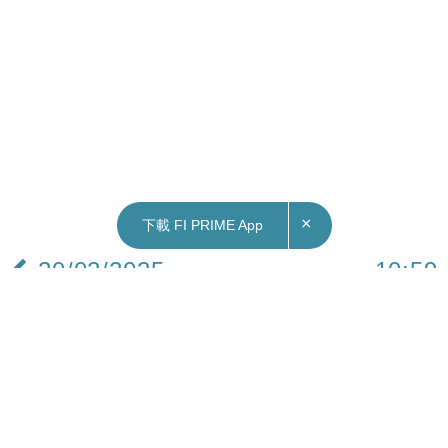
×
下載 FI PRIME App
20/02/2025
10:59
中國｜商務部：美國加徵關稅違反世貿規則 內地
經濟長期向好趨勢不會變
商務部外國投資管理司司長朱冰重申，美國加徵關
稅的做法嚴重違反世貿組織規則，不但無益於解決