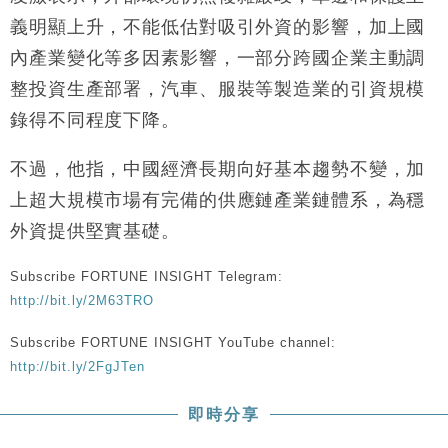
財經｜韓股反覆波動收跌 連挫7周創逾3年最長跌勢
15:11
義明顯上升，不能低估對吸引外資的影響，加上國
內產業變化等多因素影響，一部分跨國企業主動調
財經｜內地7月美元計價出口增近24%勝預期 貿易順
13:44
整投資生產部署，汽車、服裝等製造業的引資規模
差達1125億美元
錄得不同程度下降。
財經｜日本春季三度入市撐日圓 4月單日斥6.28萬億
12:44
日圓干預創新高
不過，他指，中國經濟長期向好基本趨勢不變，加
國際｜特朗普料美伊戰事快結束 承認部分彈藥庫存緊
11:12
張
上超大規模市場有完備的供應鏈產業鏈體系，為穩
財經｜SA售股自救後再出手 斥4億美元押注未上市公
15:59
外資提供堅實基礎。
司
Subscribe FORTUNE INSIGHT Telegram:
http://bit.ly/2M63TRO
Subscribe FORTUNE INSIGHT YouTube channel:
http://bit.ly/2FgJTen
即時分享