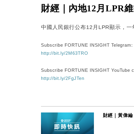
財經｜內地12月LPR
中國人民銀行公布12月LPR顯示，一年
Subscribe FORTUNE INSIGHT Telegram
http://bit.ly/2M63TRO
Subscribe FORTUNE INSIGHT YouTube c
http://bit.ly/2FgJTen
財經｜黃偉綸