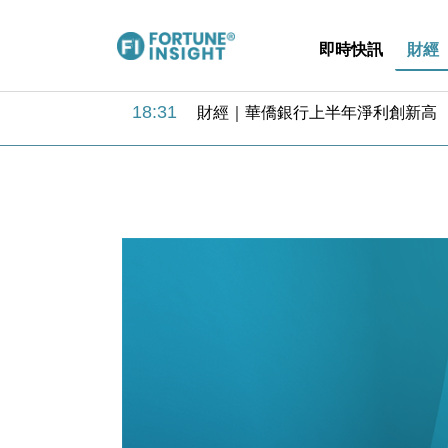
即時快訊
財經
18:31
財經｜華僑銀行上半年淨利創新高 
17:33
財經｜滙豐上調香港今年GDP預測至
16:47
本地｜假冒內地執法人員要求交「保證
16:05
財經｜日經失守6.5萬點後回穩 全
15:47
財經｜恒隆10月換帥 玩具「反」斗
15:11
財經｜韓股反覆波動收跌 連挫7周
13:44
財經｜內地7月美元計價出口增近24
12:44
財經｜日本春季三度入市撐日圓 4月
11:12
國際｜特朗普料美伊戰事快結束 承
15:59
財經｜SA售股自救後再出手 斥4
18:31
財經｜華僑銀行上半年淨利創新高 
17:33
財經｜滙豐上調香港今年GDP預測至
16:47
本地｜假冒內地執法人員要求交「保證
16:05
財經｜日經失守6.5萬點後回穩 全