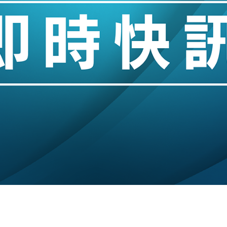
城亞洲CEO蔡德粦接任
創逾3年最長跌勢
%勝預期 貿易順差達1125億美元
單日斥6.28萬億日圓干預創新高
認部分彈藥庫存緊張
億美元押注未上市公司