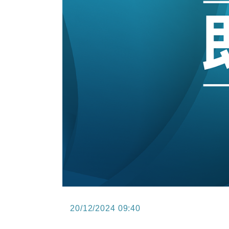
15:47
財經｜恒隆10月換帥 玩具「反」斗
15:11
財經｜韓股反覆波動收跌 連挫7周
13:44
財經｜內地7月美元計價出口增近24
12:44
財經｜日本春季三度入市撐日圓 4月
11:12
國際｜特朗普料美伊戰事快結束 承
15:59
財經｜SA售股自救後再出手 斥4
20/12/2024 09:40