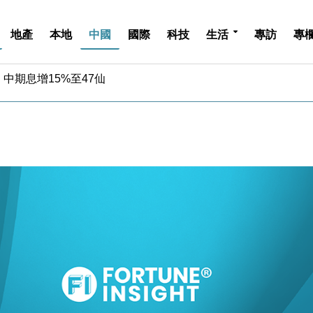
地產
本地
中國
國際
科技
生活
專訪
專
中期息增15%至47仙
4.5% 看好貿易及消費表現
金」 43歲女子損失近6900萬元
周仍升近2%
城亞洲CEO蔡德粦接任
創逾3年最長跌勢
%勝預期 貿易順差達1125億美元
單日斥6.28萬億日圓干預創新高
認部分彈藥庫存緊張
億美元押注未上市公司
中期息增15%至47仙
4.5% 看好貿易及消費表現
金」 43歲女子損失近6900萬元
周仍升近2%