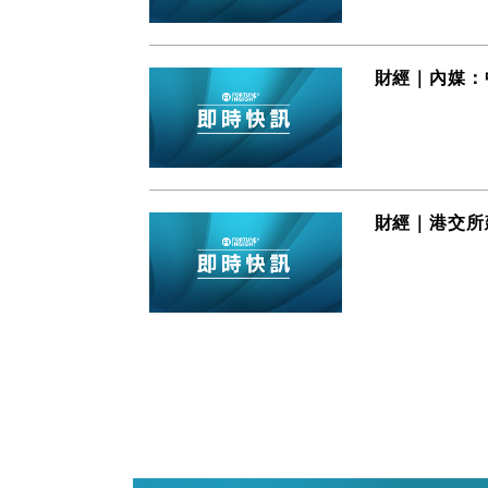
財經｜內媒：
財經｜港交所