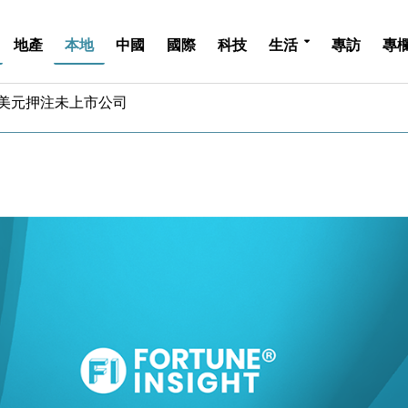
地產
本地
中國
國際
科技
生活
專訪
專
億美元押注未上市公司
儲市場 加快海外市場落地
斥21億翻新香港及東京半島
 男子攜槍彈被捕
業擴張放慢兼縮減人手
hropic租用Google晶片
14類產品或加徵25%
度 增鉑金卡級別鎖定高消費客群
 珠寶鐘錶銷售升勢最強
派息比率目標維持50%
億美元押注未上市公司
儲市場 加快海外市場落地
斥21億翻新香港及東京半島
 男子攜槍彈被捕