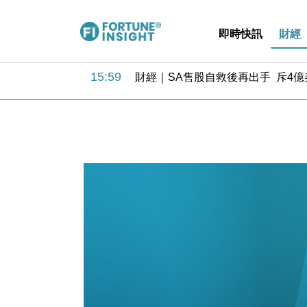
即時快訊
財經
15:59
財經｜SA售股自救後再出手 斥4
11:30
財經｜精星香港夥菜鳥拓全球智慧倉
14:50
地產｜大酒店中期轉賺2300萬元 
13:12
國際｜特朗普赴洛杉磯高球場活動前
12:30
財經｜香港7月PMI回落至51 企
11:40
財經｜黑石傳再籌逾360億美元 支援Ant
10:57
財經｜美商務部擬擴大金屬關稅範圍 
18:15
本地｜新世界K11 9月升級會員制
17:40
財經｜本港6月零售額連升14個月
16:33
財經｜滙控重啟最多10億美元回購 
15:59
財經｜SA售股自救後再出手 斥4
11:30
財經｜精星香港夥菜鳥拓全球智慧倉
14:50
地產｜大酒店中期轉賺2300萬元 
13:12
國際｜特朗普赴洛杉磯高球場活動前