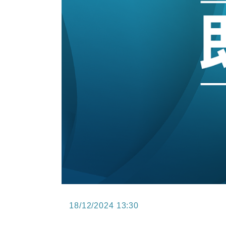
12:30
財經｜香港7月PMI回落至51 企
11:40
財經｜黑石傳再籌逾360億美元 支援Ant
10:57
財經｜美商務部擬擴大金屬關稅範圍 
18:15
本地｜新世界K11 9月升級會員制
17:40
財經｜本港6月零售額連升14個月
16:33
財經｜滙控重啟最多10億美元回購 
18/12/2024 13:30