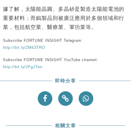
財經｜恒隆10月換帥 玩具「反」斗城亞洲CEO蔡德
15:47
粦接任
據了解，太陽能晶圓、多晶矽是製造太陽能電池的
財經｜韓股反覆波動收跌 連挫7周創逾3年最長跌勢
15:11
重要材料；而鎢製品則被廣泛應用於多個領域和行
業，包括航空業、醫療業、軍功業等。
財經｜內地7月美元計價出口增近24%勝預期 貿易順
13:44
差達1125億美元
Subscribe FORTUNE INSIGHT Telegram:
財經｜日本春季三度入市撐日圓 4月單日斥6.28萬億
12:44
http://bit.ly/2M63TRO
日圓干預創新高
Subscribe FORTUNE INSIGHT YouTube channel:
國際｜特朗普料美伊戰事快結束 承認部分彈藥庫存緊
11:12
張
http://bit.ly/2FgJTen
財經｜SA售股自救後再出手 斥4億美元押注未上市公
15:59
司
即時分享
相關文章