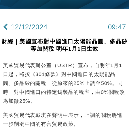
財經｜韓股反覆波動收跌 連挫7周創逾3年最長跌勢
15:11
財經｜內地7月美元計價出口增近24%勝預期 貿易順
13:44
差達1125億美元
12/12/2024
09:47
財經｜日本春季三度入市撐日圓 4月單日斥6.28萬億
12:44
日圓干預創新高
財經｜美國宣布對中國進口太陽能晶圓、多晶矽
國際｜特朗普料美伊戰事快結束 承認部分彈藥庫存緊
11:12
等加關稅 明年1月1日生效
張
財經｜SA售股自救後再出手 斥4億美元押注未上市公
15:59
司
美國貿易代表辦公室（USTR）宣布，自明年1月1
財經｜華僑銀行上半年淨利創新高 中期息增15%至
18:31
日起，將按《301條款》對中國進口的太陽能晶
47仙
圓、多晶矽的關稅，從原來的25%上調至50%。同
財經｜滙豐上調香港今年GDP預測至4.5% 看好貿易
17:33
時，對中國進口的特定鎢製品的稅率，由0%關稅改
及消費表現
為加徵25%。
本地｜假冒內地執法人員要求交「保證金」 43歲女子
16:47
損失近6900萬元
美國貿易代表戴琪在聲明中表示，上調的關稅將進
財經｜日經失守6.5萬點後回穩 全周仍升近2%
16:05
一步削弱中國的有害貿易政策。