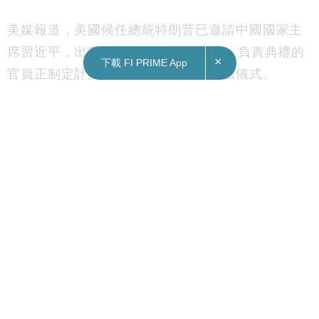
美媒報道，美國候任總統特朗普已邀請中國國家主
席習近平，出席下月20日的就職典禮，負責典禮的
×
下載 FI PRIME App
官員正制定計劃，讓更多外國政要參加儀式。
據報，習近平未知是否應邀出席；中國駐美國大使
館暫時未有回應。
特朗普上星期接受全國廣播公司訪問時表示，與習
近平相處得很好，兩人就在那個星期進行了溝通。
Subscribe FORTUNE INSIGHT Telegram:
http://bit.ly/2M63TRO
Subscribe FORTUNE INSIGHT YouTube channel:
http://bit.ly/2FgJTen
即時分享