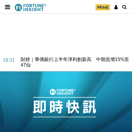
財經｜華僑銀行上半年淨利創新高 中期息增15%至
18:31
47仙
財經｜滙豐上調香港今年GDP預測至4.5% 看好貿易
17:33
及消費表現
本地｜假冒內地執法人員要求交「保證金」 43歲女子
16:47
損失近6900萬元
財經｜日經失守6.5萬點後回穩 全周仍升近2%
16:05
財經｜恒隆10月換帥 玩具「反」斗城亞洲CEO蔡德
15:47
粦接任