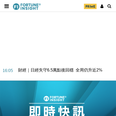
財經｜日經失守6.5萬點後回穩 全周仍升近2%
16:05
財經｜恒隆10月換帥 玩具「反」斗城亞洲CEO蔡德
15:47
粦接任
財經｜韓股反覆波動收跌 連挫7周創逾3年最長跌勢
15:11
財經｜內地7月美元計價出口增近24%勝預期 貿易順
13:44
差達1125億美元