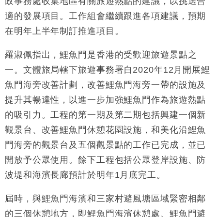
政事務處收集地區有關旅遊熱點的建議，以挑選合
財經｜內地7月美元計價出口增近24%勝預期 貿易順
13:44
適的發展項目。工作組會繼續跟進各項建議，預期
差達1125億美元
在明年上半年制訂推進項目。
財經｜日本春季三度入市撐日圓 4月單日斥6.28萬億
12:44
日圓干預創新高
羅淑佩指出，鯉魚門是香港的受歡迎旅遊景點之
國際｜特朗普料美伊戰事快結束 承認部分彈藥庫存緊
11:12
一。文體旅局轄下旅遊事務署自2020年12月開展鯉
張
魚門海旁改善計劃，改善鯉魚門海旁一帶的設施及
財經｜SA售股自救後再出手 斥4億美元押注未上市公
15:59
司
提升其暢達性，以進一步加強鯉魚門作為旅遊熱點
財經｜精星香港夥菜鳥拓全球智慧倉儲市場 加快海外
11:30
的吸引力。工程的第一期及第二期包括興建一個新
市場落地
觀景台、改善鯉魚門休憩花園設施，和美化沿鯉魚
地產｜大酒店中期轉賺2300萬元 斥21億翻新香港及
14:50
東京半島
門海旁的觀景台及五個觀景點的工作已完成，並已
國際｜特朗普赴洛杉磯高球場活動前 男子攜槍彈被捕
13:12
開放予公眾使用。餘下工程包括公眾登岸設施、防
波堤和海濱長廊預計於明年1月底完工。
屆時，與鯉魚門海濱和三家村避風塘區域緊密相鄰
的三個休憩地方，即鯉魚門海濱休憩處、鯉魚門避