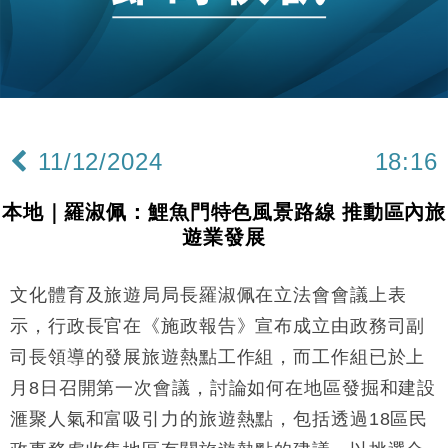
財經｜日本春季三度入市撐日圓 4月單日斥6.28萬億
12:44
日圓干預創新高
國際｜特朗普料美伊戰事快結束 承認部分彈藥庫存緊
11:12
張
財經｜SA售股自救後再出手 斥4億美元押注未上市公
15:59
司
11/12/2024
18:16
財經｜精星香港夥菜鳥拓全球智慧倉儲市場 加快海外
11:30
市場落地
本地｜羅淑佩：鯉魚門特色風景路線 推動區內旅
地產｜大酒店中期轉賺2300萬元 斥21億翻新香港及
14:50
遊業發展
東京半島
國際｜特朗普赴洛杉磯高球場活動前 男子攜槍彈被捕
13:12
文化體育及旅遊局局長羅淑佩在立法會會議上表
財經｜日經失守6.5萬點後回穩 全周仍升近2%
16:05
示，行政長官在《施政報告》宣布成立由政務司副
司長領導的發展旅遊熱點工作組，而工作組已於上
財經｜恒隆10月換帥 玩具「反」斗城亞洲CEO蔡德
15:47
月8日召開第一次會議，討論如何在地區發掘和建設
粦接任
滙聚人氣和富吸引力的旅遊熱點，包括透過18區民
財經｜韓股反覆波動收跌 連挫7周創逾3年最長跌勢
15:11