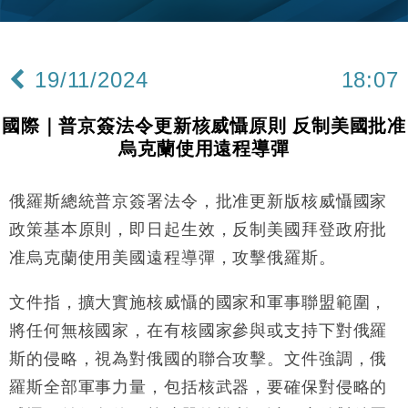
差達1125億美元
財經｜日本春季三度入市撐日圓 4月單日斥6.28萬億
12:44
日圓干預創新高
19/11/2024
18:07
國際｜特朗普料美伊戰事快結束 承認部分彈藥庫存緊
11:12
張
國際｜普京簽法令更新核威懾原則 反制美國批准
財經｜SA售股自救後再出手 斥4億美元押注未上市公
15:59
烏克蘭使用遠程導彈
司
財經｜華僑銀行上半年淨利創新高 中期息增15%至
18:31
47仙
俄羅斯總統普京簽署法令，批准更新版核威懾國家
財經｜滙豐上調香港今年GDP預測至4.5% 看好貿易
17:33
政策基本原則，即日起生效，反制美國拜登政府批
及消費表現
准烏克蘭使用美國遠程導彈，攻擊俄羅斯。
本地｜假冒內地執法人員要求交「保證金」 43歲女子
16:47
損失近6900萬元
文件指，擴大實施核威懾的國家和軍事聯盟範圍，
財經｜日經失守6.5萬點後回穩 全周仍升近2%
16:05
將任何無核國家，在有核國家參與或支持下對俄羅
斯的侵略，視為對俄國的聯合攻擊。文件強調，俄
財經｜恒隆10月換帥 玩具「反」斗城亞洲CEO蔡德
15:47
粦接任
羅斯全部軍事力量，包括核武器，要確保對侵略的
財經｜韓股反覆波動收跌 連挫7周創逾3年最長跌勢