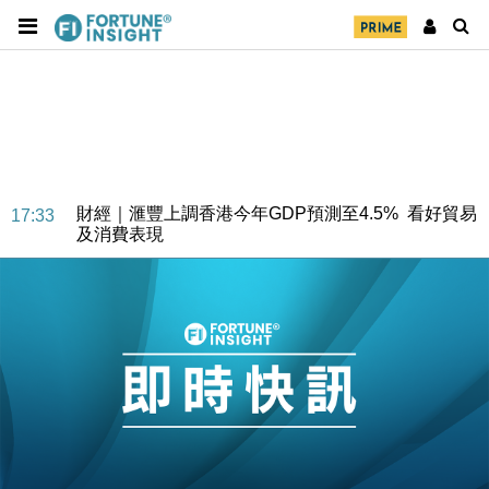
財經｜華僑銀行上半年淨利創新高 中期息增15%至
18:31
47仙
財經｜滙豐上調香港今年GDP預測至4.5% 看好貿易
17:33
及消費表現
本地｜假冒內地執法人員要求交「保證金」 43歲女子
16:47
損失近6900萬元
財經｜日經失守6.5萬點後回穩 全周仍升近2%
16:05
財經｜恒隆10月換帥 玩具「反」斗城亞洲CEO蔡德
15:47
粦接任
財經｜韓股反覆波動收跌 連挫7周創逾3年最長跌勢
15:11
財經｜內地7月美元計價出口增近24%勝預期 貿易順
13:44