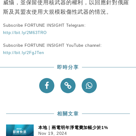
15:11
威懾，並保留使用核武器的權利，以回應針對俄羅
斯及其盟友使用大規模殺傷性武器的情況。
財經｜內地7月美元計價出口增近24%勝預期 貿易順
13:44
差達1125億美元
Subscribe FORTUNE INSIGHT Telegram:
財經｜日本春季三度入市撐日圓 4月單日斥6.28萬億
12:44
http://bit.ly/2M63TRO
日圓干預創新高
國際｜特朗普料美伊戰事快結束 承認部分彈藥庫存緊
Subscribe FORTUNE INSIGHT YouTube channel:
11:12
張
http://bit.ly/2FgJTen
財經｜SA售股自救後再出手 斥4億美元押注未上市公
15:59
司
即時分享
相關文章
本地｜兩電明年淨電費加幅少於1%
Nov 19, 2024