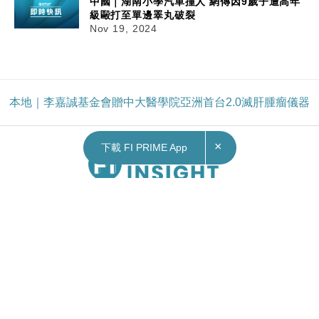
中國｜湖南小學汽車撞人 網傳因9歲子遭高年
級毆打至單邊睪丸破裂
Nov 19, 2024
本地｜李嘉誠基金會贈中大醫學院亞洲首台2.0滅肝腫瘤儀器
×
下載 FI PRIME App
Contact Us
|
Privacy Policy