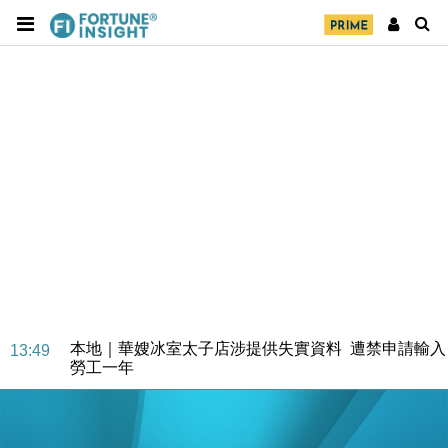
經濟｜大摩看淡內房今年表現 削新開工及銷售預測
17:38
科技｜iPhone 18 Pro成本或升4成 蘋果或犧牲毛利穩
16:55
定新機售價
本地｜香港迪拜下月10日合辦氣候金融會議
15:38
財經｜大摩削老鋪黃金目標價至505元 惟維持「增
14:49
持」評級
本地｜華嫂冰室太子店涉提供失實資料 遭禁申請輸入
13:49
勞工一年
中國｜強颱風「白海豚」殘渦北上 上海取消逾900班
12:11
機