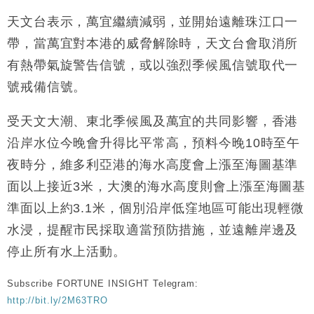
天文台表示，萬宜繼續減弱，並開始遠離珠江口一
帶，當萬宜對本港的威脅解除時，天文台會取消所
有熱帶氣旋警告信號，或以強烈季候風信號取代一
號戒備信號。
受天文大潮、東北季候風及萬宜的共同影響，香港
沿岸水位今晚會升得比平常高，預料今晚10時至午
夜時分，維多利亞港的海水高度會上漲至海圖基準
面以上接近3米，大澳的海水高度則會上漲至海圖基
準面以上約3.1米，個別沿岸低窪地區可能出現輕微
水浸，提醒市民採取適當預防措施，並遠離岸邊及
停止所有水上活動。
Subscribe FORTUNE INSIGHT Telegram:
http://bit.ly/2M63TRO