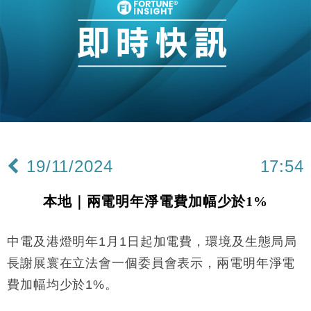
財經｜華僑銀行上半年淨利創新高 中期息增15%至
18:31
47仙
財經｜滙豐上調香港今年GDP預測至4.5% 看好貿易
17:33
及消費表現
本地｜假冒內地執法人員要求交「保證金」 43歲女子
16:47
損失近6900萬元
財經｜日經失守6.5萬點後回穩 全周仍升近2%
16:05
經濟｜大摩看淡內房今年表現 削新開工及銷售預測
17:38
19/11/2024
17:54
科技｜iPhone 18 Pro成本或升4成 蘋果或犧牲毛利穩
16:55
定新機售價
本地｜兩電明年淨電費加幅少於1%
本地｜香港迪拜下月10日合辦氣候金融會議
15:38
中電及港燈明年1月1日起加電費，環境及生態局局
財經｜大摩削老鋪黃金目標價至505元 惟維持「增
14:49
持」評級
長謝展寰在立法會一個委員會表示，兩電明年淨電
本地｜華嫂冰室太子店涉提供失實資料 遭禁申請輸入
13:49
費加幅均少於1%。
勞工一年