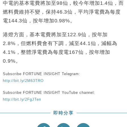
中國｜強颱風「白海豚」殘渦北上 上海取消逾900班
12:11
中電的基本電費將加至98仙，較今年增加1.4仙，而
機
燃料費維持不變，保持46.3仙，平均淨電費為每度
財經｜華僑銀行上半年淨利創新高 中期息增15%至
18:31
47仙
電144.3仙，按年增加0.98%。
財經｜滙豐上調香港今年GDP預測至4.5% 看好貿易
17:33
港燈方面，基本電費將加至122.9仙，按年加
及消費表現
2.8%，但燃料費會有下調，減至44.1仙，減幅為
本地｜假冒內地執法人員要求交「保證金」 43歲女子
16:47
損失近6900萬元
4.1%，整體淨電費為每度電167仙，按年增加
財經｜日經失守6.5萬點後回穩 全周仍升近2%
16:05
0.9%。
Subscribe FORTUNE INSIGHT Telegram:
http://bit.ly/2M63TRO
Subscribe FORTUNE INSIGHT YouTube channel:
http://bit.ly/2FgJTen
即時分享