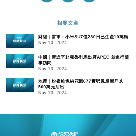
相關文章
財經｜雷軍：小米SU7僅230日已生產10萬輛
Nov 13, 2024
中國｜習近平赴秘魯利馬出席APEC 並進行國
事訪問
Nov 13, 2024
地產｜粉嶺維也納花園677實呎鳳凰層戶以
500萬元沽出
Nov 13, 2024