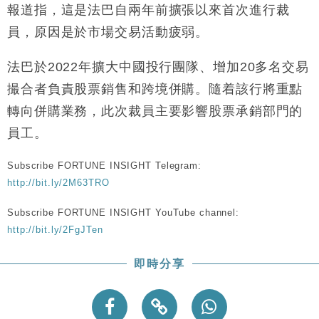
報道指，這是法巴自兩年前擴張以來首次進行裁
財經｜恒隆10月換帥 玩具「反」斗城亞洲CEO蔡德
15:47
粦接任
員，原因是於市場交易活動疲弱。
財經｜韓股反覆波動收跌 連挫7周創逾3年最長跌勢
15:11
法巴於2022年擴大中國投行團隊、增加20多名交易
財經｜內地7月美元計價出口增近24%勝預期 貿易順
13:44
撮合者負責股票銷售和跨境併購。隨着該行將重點
差達1125億美元
轉向併購業務，此次裁員主要影響股票承銷部門的
財經｜日本春季三度入市撐日圓 4月單日斥6.28萬億
12:44
日圓干預創新高
員工。
國際｜特朗普料美伊戰事快結束 承認部分彈藥庫存緊
11:12
張
Subscribe FORTUNE INSIGHT Telegram:
http://bit.ly/2M63TRO
財經｜SA售股自救後再出手 斥4億美元押注未上市公
15:59
司
Subscribe FORTUNE INSIGHT YouTube channel:
http://bit.ly/2FgJTen
即時分享