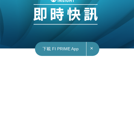
×
下載 FI PRIME App
13/11/2024
13:12
財經｜雷軍：小米SU7僅230日已生產10萬輛
小米集團(01810)董事長雷軍於微博表示，第10萬
輛小米汽車SU7正式下線，SU7由發布至今，只用
230天便已經生產了10萬輛。
雷軍指出，作為汽車行業新人，這個速度已經非常