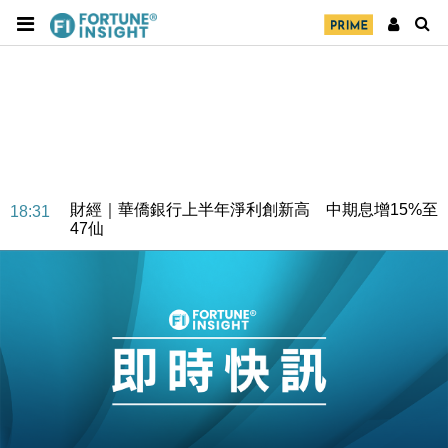
財經｜華僑銀行上半年淨利創新高 中期息增15%至
18:31
47仙
財經｜滙豐上調香港今年GDP預測至4.5% 看好貿易
17:33
及消費表現
本地｜假冒內地執法人員要求交「保證金」 43歲女子
16:47
損失近6900萬元
財經｜日經失守6.5萬點後回穩 全周仍升近2%
16:05
財經｜恒隆10月換帥 玩具「反」斗城亞洲CEO蔡德
15:47
粦接任