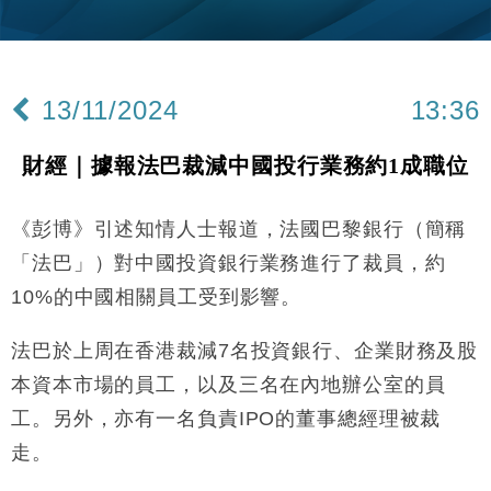
財經｜韓股反覆波動收跌 連挫7周創逾3年最長跌勢
15:11
財經｜內地7月美元計價出口增近24%勝預期 貿易順
13:44
差達1125億美元
13/11/2024
13:36
財經｜日本春季三度入市撐日圓 4月單日斥6.28萬億
12:44
日圓干預創新高
財經｜據報法巴裁減中國投行業務約1成職位
國際｜特朗普料美伊戰事快結束 承認部分彈藥庫存緊
11:12
張
《彭博》引述知情人士報道，法國巴黎銀行（簡稱
財經｜SA售股自救後再出手 斥4億美元押注未上市公
15:59
司
「法巴」）對中國投資銀行業務進行了裁員，約
財經｜華僑銀行上半年淨利創新高 中期息增15%至
18:31
10%的中國相關員工受到影響。
47仙
財經｜滙豐上調香港今年GDP預測至4.5% 看好貿易
17:33
法巴於上周在香港裁減7名投資銀行、企業財務及股
及消費表現
本資本市場的員工，以及三名在內地辦公室的員
本地｜假冒內地執法人員要求交「保證金」 43歲女子
16:47
損失近6900萬元
工。另外，亦有一名負責IPO的董事總經理被裁
財經｜日經失守6.5萬點後回穩 全周仍升近2%
走。
16:05