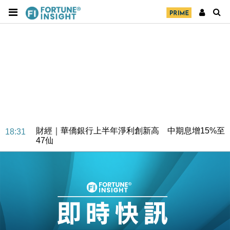
財經｜華僑銀行上半年淨利創新高 中期息增15%至
18:31
47仙
財經｜滙豐上調香港今年GDP預測至4.5% 看好貿易
17:33
及消費表現
本地｜假冒內地執法人員要求交「保證金」 43歲女子
16:47
損失近6900萬元
財經｜日經失守6.5萬點後回穩 全周仍升近2%
16:05