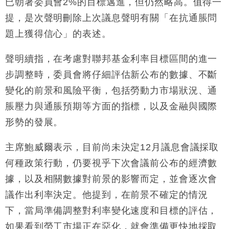
已朝著委員會2%的目標邁進，但仍然略高。值得一
財經｜日經失守6.5萬點後回穩 全周仍升近2%
16:05
提，是次聲明刪除上次議息聲明有關「在抗通脹問
財經｜恒隆10月換帥 玩具「反」斗城亞洲CEO蔡德
15:47
題上獲得信心」的表述。
粦接任
財經｜韓股反覆波動收跌 連挫7周創逾3年最長跌勢
15:11
聲明續指，在考慮對聯邦基金利率目標區間的進一
步調整時，委員會將仔細評估新公布的數據、不斷
財經｜內地7月美元計價出口增近24%勝預期 貿易順
13:44
變化的前景和風險平衡，包括勞動力市場狀況、通
差達1125億美元
脹壓力與通脹預期等方面的指標，以及金融與國際
財經｜日本春季三度入市撐日圓 4月單日斥6.28萬億
12:44
日圓干預創新高
形勢的發展。
國際｜特朗普料美伊戰事快結束 承認部分彈藥庫存緊
11:12
張
主席鮑威爾表示，目前尚未決定12月議息會議採取
財經｜SA售股自救後再出手 斥4億美元押注未上市公
15:59
何種政策行動，仍要視乎下次會議前公布的經濟數
司
據，以及相關數據對前景的影響而定，並會逐次會
議作出利率決定。他提到，在前景不確定的情況
下，當局準備調整對利率變化速度和目標的評估，
如果看到勞工市場正在惡化，就會準備更快地採取