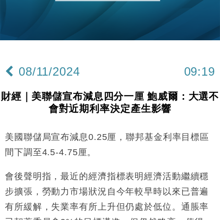
財經｜恒隆10月換帥 玩具「反」斗城亞洲CEO蔡德
15:47
粦接任
財經｜韓股反覆波動收跌 連挫7周創逾3年最長跌勢
15:11
財經｜內地7月美元計價出口增近24%勝預期 貿易順
13:44
差達1125億美元
08/11/2024
09:19
財經｜日本春季三度入市撐日圓 4月單日斥6.28萬億
12:44
日圓干預創新高
財經｜美聯儲宣布減息四分一厘 鮑威爾：大選不
國際｜特朗普料美伊戰事快結束 承認部分彈藥庫存緊
11:12
會對近期利率決定產生影響
張
財經｜SA售股自救後再出手 斥4億美元押注未上市公
15:59
司
美國聯儲局宣布減息0.25厘，聯邦基金利率目標區
財經｜華僑銀行上半年淨利創新高 中期息增15%至
18:31
間下調至4.5-4.75厘。
47仙
財經｜滙豐上調香港今年GDP預測至4.5% 看好貿易
會後聲明指，最近的經濟指標表明經濟活動繼續穩
17:33
及消費表現
步擴張，勞動力市場狀況自今年較早時以來已普遍
本地｜假冒內地執法人員要求交「保證金」 43歲女子
16:47
有所緩解，失業率有所上升但仍處於低位。通脹率
損失近6900萬元