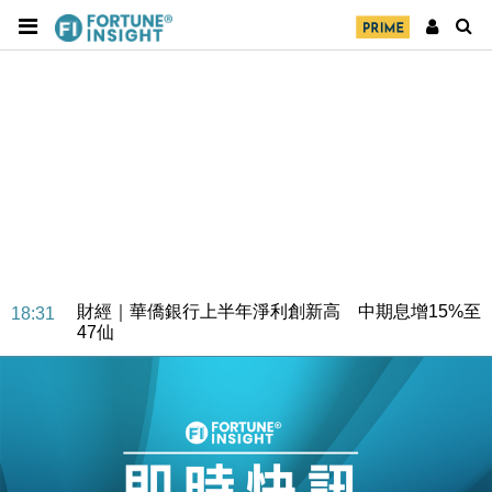
財經｜華僑銀行上半年淨利創新高 中期息增15%至
18:31
47仙
財經｜滙豐上調香港今年GDP預測至4.5% 看好貿易
17:33
及消費表現
本地｜假冒內地執法人員要求交「保證金」 43歲女子
16:47
損失近6900萬元
財經｜日經失守6.5萬點後回穩 全周仍升近2%
16:05