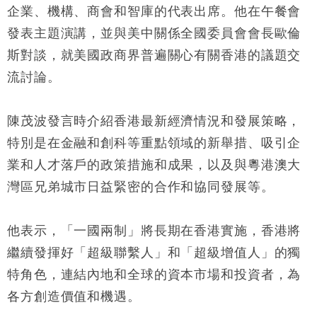
損失近6900萬元
企業、機構、商會和智庫的代表出席。他在午餐會
財經｜日經失守6.5萬點後回穩 全周仍升近2%
16:05
發表主題演講，並與美中關係全國委員會會長歐倫
斯對談，就美國政商界普遍關心有關香港的議題交
財經｜恒隆10月換帥 玩具「反」斗城亞洲CEO蔡德
15:47
粦接任
流討論。
財經｜韓股反覆波動收跌 連挫7周創逾3年最長跌勢
15:11
陳茂波發言時介紹香港最新經濟情況和發展策略，
財經｜內地7月美元計價出口增近24%勝預期 貿易順
13:44
特別是在金融和創科等重點領域的新舉措、吸引企
差達1125億美元
業和人才落戶的政策措施和成果，以及與粵港澳大
財經｜日本春季三度入市撐日圓 4月單日斥6.28萬億
12:44
日圓干預創新高
灣區兄弟城市日益緊密的合作和協同發展等。
國際｜特朗普料美伊戰事快結束 承認部分彈藥庫存緊
11:12
張
他表示，「一國兩制」將長期在香港實施，香港將
財經｜SA售股自救後再出手 斥4億美元押注未上市公
15:59
繼續發揮好「超級聯繫人」和「超級增值人」的獨
司
特角色，連結內地和全球的資本市場和投資者，為
各方創造價值和機遇。