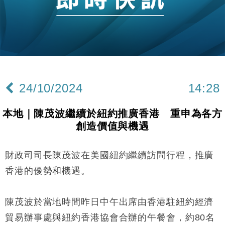
財經｜恒隆10月換帥 玩具「反」斗城亞洲CEO蔡德
15:47
粦接任
財經｜韓股反覆波動收跌 連挫7周創逾3年最長跌勢
15:11
財經｜內地7月美元計價出口增近24%勝預期 貿易順
13:44
差達1125億美元
24/10/2024
14:28
財經｜日本春季三度入市撐日圓 4月單日斥6.28萬億
12:44
日圓干預創新高
本地｜陳茂波繼續於紐約推廣香港 重申為各方
國際｜特朗普料美伊戰事快結束 承認部分彈藥庫存緊
11:12
創造價值與機遇
張
財經｜SA售股自救後再出手 斥4億美元押注未上市公
15:59
司
財政司司長陳茂波在美國紐約繼續訪問行程，推廣
財經｜華僑銀行上半年淨利創新高 中期息增15%至
18:31
香港的優勢和機遇。
47仙
財經｜滙豐上調香港今年GDP預測至4.5% 看好貿易
17:33
陳茂波於當地時間昨日中午出席由香港駐紐約經濟
及消費表現
貿易辦事處與紐約香港協會合辦的午餐會，約80名
本地｜假冒內地執法人員要求交「保證金」 43歲女子
16:47