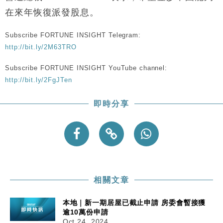
12:44
日圓干預創新高
在來年恢復派發股息。
國際｜特朗普料美伊戰事快結束 承認部分彈藥庫存緊
11:12
張
Subscribe FORTUNE INSIGHT Telegram:
http://bit.ly/2M63TRO
財經｜SA售股自救後再出手 斥4億美元押注未上市公
15:59
司
Subscribe FORTUNE INSIGHT YouTube channel:
財經｜精星香港夥菜鳥拓全球智慧倉儲市場 加快海外
11:30
http://bit.ly/2FgJTen
市場落地
地產｜大酒店中期轉賺2300萬元 斥21億翻新香港及
14:50
即時分享
東京半島
國際｜特朗普赴洛杉磯高球場活動前 男子攜槍彈被捕
13:12
相關文章
本地｜新一期居屋已截止申請 房委會暫接獲
逾10萬份申請
Oct 24, 2024