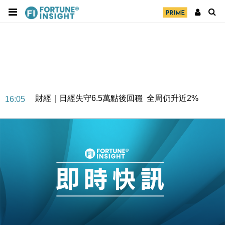
財經｜日經失守6.5萬點後回穩 全周仍升近2%
16:05
財經｜恒隆10月換帥 玩具「反」斗城亞洲CEO蔡德
15:47
粦接任
財經｜韓股反覆波動收跌 連挫7周創逾3年最長跌勢
15:11
財經｜內地7月美元計價出口增近24%勝預期 貿易順
13:44
差達1125億美元
財經｜日本春季三度入市撐日圓 4月單日斥6.28萬億
12:44
日圓干預創新高
國際｜特朗普料美伊戰事快結束 承認部分彈藥庫存緊
11:12