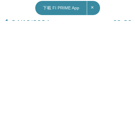
×
下載 FI PRIME App
24/10/2024
09:30
本地｜新一期居屋已截止申請 房委會暫接獲逾10
萬份申請
新一期居屋已於昨晚（23日）截止申請。房委會表
示，截止昨日下午5時，合計紙本和網上申請，共收
到超過10萬份申請表，當中，網上申請有約8.8萬
份。今期推售單位數量7,132個，暫錄超額認購約
13倍。
房委會表示，現時只屬臨時數字，因為仍有郵遞中
或者由各屋邨處理中的申請，最終數字有待公布。
新一期居屋預計今年第四季攪珠，明年第二季開始