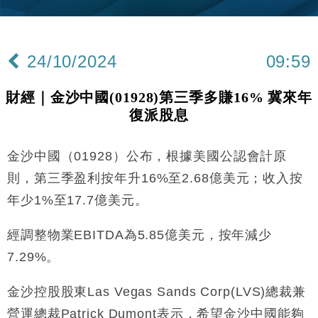
張
財經｜SA售股自救後再出手 斥4億美元押注未上市公
15:59
司
24/10/2024
09:59
財經｜精星香港夥菜鳥拓全球智慧倉儲市場 加快海外
11:30
市場落地
財經｜金沙中國(01928)第三季多賺16% 冀來年
地產｜大酒店中期轉賺2300萬元 斥21億翻新香港及
14:50
復派股息
東京半島
國際｜特朗普赴洛杉磯高球場活動前 男子攜槍彈被捕
13:12
金沙中國（01928）公布，根據美國公認會計原
財經｜日經失守6.5萬點後回穩 全周仍升近2%
16:05
則，第三季盈利按年升16%至2.68億美元；收入按
年少1%至17.7億美元。
財經｜恒隆10月換帥 玩具「反」斗城亞洲CEO蔡德
15:47
粦接任
經調整物業EBITDA為5.85億美元，按年減少
財經｜韓股反覆波動收跌 連挫7周創逾3年最長跌勢
15:11
7.29%。
財經｜內地7月美元計價出口增近24%勝預期 貿易順
13:44
金沙控股股東Las Vegas Sands Corp(LVS)總裁兼
差達1125億美元
營運總裁Patrick Dumont表示，希望金沙中國能夠
財經｜日本春季三度入市撐日圓 4月單日斥6.28萬億