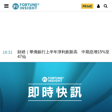
財經｜華僑銀行上半年淨利創新高 中期息增15%至
18:31
47仙
財經｜滙豐上調香港今年GDP預測至4.5% 看好貿易
17:33
及消費表現
本地｜假冒內地執法人員要求交「保證金」 43歲女子
16:47
損失近6900萬元
財經｜日經失守6.5萬點後回穩 全周仍升近2%
16:05
財經｜恒隆10月換帥 玩具「反」斗城亞洲CEO蔡德
15:47
粦接任