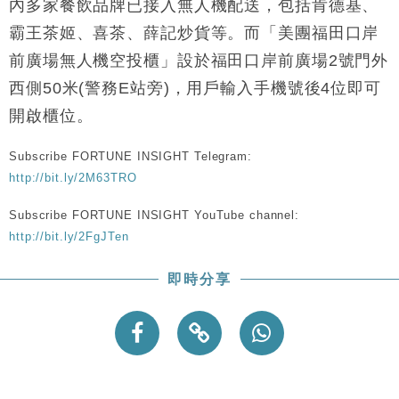
內多家餐飲品牌已接入無人機配送，包括肯德基、
財經｜恒隆10月換帥 玩具「反」斗城亞洲CEO蔡德
15:47
粦接任
霸王茶姬、喜茶、薛記炒貨等。而「美團福田口岸
財經｜韓股反覆波動收跌 連挫7周創逾3年最長跌勢
15:11
前廣場無人機空投櫃」設於福田口岸前廣場2號門外
西側50米(警務E站旁)，用戶輸入手機號後4位即可
財經｜內地7月美元計價出口增近24%勝預期 貿易順
13:44
開啟櫃位。
差達1125億美元
財經｜日本春季三度入市撐日圓 4月單日斥6.28萬億
12:44
Subscribe FORTUNE INSIGHT Telegram:
日圓干預創新高
http://bit.ly/2M63TRO
國際｜特朗普料美伊戰事快結束 承認部分彈藥庫存緊
11:12
張
Subscribe FORTUNE INSIGHT YouTube channel:
財經｜SA售股自救後再出手 斥4億美元押注未上市公
15:59
http://bit.ly/2FgJTen
司
即時分享