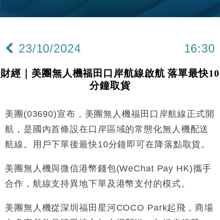
財經｜韓股反覆波動收跌 連挫7周創逾3年最長跌勢
15:11
財經｜內地7月美元計價出口增近24%勝預期 貿易順
13:44
差達1125億美元
23/10/2024
16:30
財經｜日本春季三度入市撐日圓 4月單日斥6.28萬億
12:44
日圓干預創新高
財經｜美團無人機福田口岸航線啟航 落單最快10
國際｜特朗普料美伊戰事快結束 承認部分彈藥庫存緊
11:12
分鐘取貨
張
財經｜SA售股自救後再出手 斥4億美元押注未上市公
15:59
司
美團(03690)宣布，美團無人機福田口岸航線正式開
財經｜華僑銀行上半年淨利創新高 中期息增15%至
18:31
航，是國內首條設在口岸區域的常態化無人機配送
47仙
航線。用戶下單後最快10分鐘即可在降落點取貨。
財經｜滙豐上調香港今年GDP預測至4.5% 看好貿易
17:33
及消費表現
美團無人機與微信港幣錢包(WeChat Pay HK)攜手
本地｜假冒內地執法人員要求交「保證金」 43歲女子
16:47
合作，航線支持異地下單及港幣支付的模式。
損失近6900萬元
財經｜日經失守6.5萬點後回穩 全周仍升近2%
16:05
美團無人機從深圳福田星河COCO Park起飛，商場