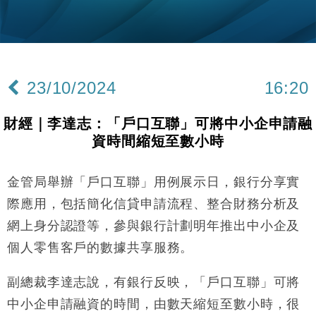
Google晶片
財經｜美商務部擬擴大金屬關稅範圍 14類產品或加徵
10:57
25%
本地｜新世界K11 9月升級會員制度 增鉑金卡級別鎖
18:15
定高消費客群
23/10/2024
16:20
財經｜本港6月零售額連升14個月 珠寶鐘錶銷售升勢
17:40
最強
財經｜李達志：「戶口互聯」可將中小企申請融
財經｜滙控重啟最多10億美元回購 派息比率目標維持
16:33
資時間縮短至數小時
50%
財經｜SA售股自救後再出手 斥4億美元押注未上市公
15:59
司
金管局舉辦「戶口互聯」用例展示日，銀行分享實
財經｜精星香港夥菜鳥拓全球智慧倉儲市場 加快海外
11:30
際應用，包括簡化信貸申請流程、整合財務分析及
市場落地
網上身分認證等，參與銀行計劃明年推出中小企及
地產｜大酒店中期轉賺2300萬元 斥21億翻新香港及
14:50
個人零售客戶的數據共享服務。
東京半島
國際｜特朗普赴洛杉磯高球場活動前 男子攜槍彈被捕
13:12
副總裁李達志說，有銀行反映，「戶口互聯」可將
中小企申請融資的時間，由數天縮短至數小時，很
財經｜香港7月PMI回落至51 企業擴張放慢兼縮減人
12:30