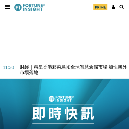
財經｜SA售股自救後再出手 斥4億美元押注未上市公
15:59
司
財經｜精星香港夥菜鳥拓全球智慧倉儲市場 加快海外
11:30
市場落地
地產｜大酒店中期轉賺2300萬元 斥21億翻新香港及
14:50
東京半島
國際｜特朗普赴洛杉磯高球場活動前 男子攜槍彈被捕
13:12
財經｜香港7月PMI回落至51 企業擴張放慢兼縮減人
12:30
手
財經｜黑石傳再籌逾360億美元 支援Anthropic租用
11:40