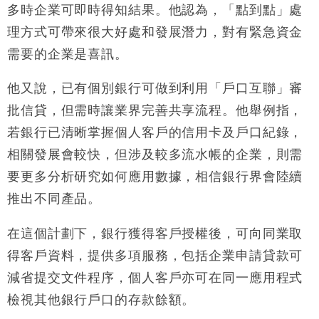
手
多時企業可即時得知結果。他認為，「點到點」處
財經｜黑石傳再籌逾360億美元 支援Anthropic租用
11:40
理方式可帶來很大好處和發展潛力，對有緊急資金
Google晶片
需要的企業是喜訊。
財經｜美商務部擬擴大金屬關稅範圍 14類產品或加徵
10:57
25%
他又說，已有個別銀行可做到利用「戶口互聯」審
本地｜新世界K11 9月升級會員制度 增鉑金卡級別鎖
18:15
批信貸，但需時讓業界完善共享流程。他舉例指，
定高消費客群
若銀行已清晰掌握個人客戶的信用卡及戶口紀錄，
財經｜本港6月零售額連升14個月 珠寶鐘錶銷售升勢
17:40
最強
相關發展會較快，但涉及較多流水帳的企業，則需
財經｜滙控重啟最多10億美元回購 派息比率目標維持
16:33
要更多分析研究如何應用數據，相信銀行界會陸續
50%
推出不同產品。
在這個計劃下，銀行獲得客戶授權後，可向同業取
得客戶資料，提供多項服務，包括企業申請貸款可
減省提交文件程序，個人客戶亦可在同一應用程式
檢視其他銀行戶口的存款餘額。