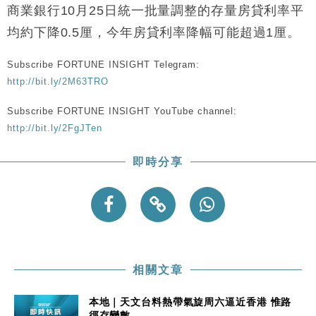
財經｜恒隆10月換帥 玩具「反」斗城亞洲CEO蔡德
15:47
商業銀行10月25日統一批量調整的存量房貸利率平
粦接任
均約下降0.5厘，今年房貸利率降幅可能超過1厘。
財經｜韓股反覆波動收跌 連挫7周創逾3年最長跌勢
15:11
Subscribe FORTUNE INSIGHT Telegram:
財經｜內地7月美元計價出口增近24%勝預期 貿易順
13:44
http://bit.ly/2M63TRO
差達1125億美元
財經｜日本春季三度入市撐日圓 4月單日斥6.28萬億
12:44
Subscribe FORTUNE INSIGHT YouTube channel:
日圓干預創新高
http://bit.ly/2FgJTen
國際｜特朗普料美伊戰事快結束 承認部分彈藥庫存緊
11:12
張
即時分享
財經｜SA售股自救後再出手 斥4億美元押注未上市公
15:59
司
相關文章
本地｜天文台料熱帶氣旋周六逼近香港 惟路
徑存變數