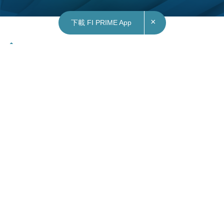
×
下載 FI PRIME App
21/10/2024
11:42
本地｜天文台料熱帶氣旋周六逼近香港 惟路徑存
變數
天文台表示，上午10時，位於菲律賓以東海域的熱
帶低氣壓集結在馬尼拉以東約1270公里，預料向西
移動，時速約18公里，移向呂宋以東海域，周六(26
日)接近香港800公里範圍，但路徑存在變數。
展望未來數日大致天晴及乾燥。星期二日間酷熱，
晚上北風增強。本周中後期早晚稍涼，日夜溫差較
大。