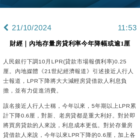
15:11
財經｜內地7月美元計價出口增近24%勝預期 貿易順
13:44
差達1125億美元
21/10/2024
11:53
財經｜日本春季三度入市撐日圓 4月單日斥6.28萬億
12:44
日圓干預創新高
財經｜內地存量房貸利率今年降幅或逾1厘
國際｜特朗普料美伊戰事快結束 承認部分彈藥庫存緊
11:12
張
人民銀行下調10月LPR(貸款市場報價利率)0.25
財經｜SA售股自救後再出手 斥4億美元押注未上市公
15:59
司
厘。內地媒體《21世紀經濟報道》引述接近人行人
財經｜華僑銀行上半年淨利創新高 中期息增15%至
18:31
士報道，LPR下降將大大減輕房貸借款人利息負
47仙
擔，並有力促進消費。
財經｜滙豐上調香港今年GDP預測至4.5% 看好貿易
17:33
及消費表現
該名接近人行人士稱，今年以來，5年期以上LPR累
本地｜假冒內地執法人員要求交「保證金」 43歲女子
16:47
損失近6900萬元
計下降0.6厘，對新、老房貸都是重大利好。對於即
財經｜日經失守6.5萬點後回穩 全周仍升近2%
將買房貸款的人來說，利息成本更低。對於存量房
16:05
貸借款人來說，今年以來LPR下降的0.6厘，加上各