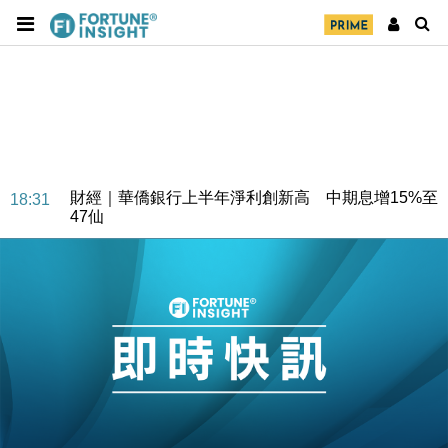
財經｜華僑銀行上半年淨利創新高 中期息增15%至
18:31
47仙
財經｜滙豐上調香港今年GDP預測至4.5% 看好貿易
17:33
及消費表現
本地｜假冒內地執法人員要求交「保證金」 43歲女子
16:47
損失近6900萬元
財經｜日經失守6.5萬點後回穩 全周仍升近2%
16:05
財經｜恒隆10月換帥 玩具「反」斗城亞洲CEO蔡德
15:47
粦接任
財經｜韓股反覆波動收跌 連挫7周創逾3年最長跌勢