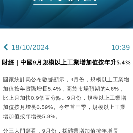
財經｜香港7月PMI回落至51 企業擴張放慢兼縮減人
12:30
手
財經｜黑石傳再籌逾360億美元 支援Anthropic租用
11:40
Google晶片
財經｜美商務部擬擴大金屬關稅範圍 14類產品或加徵
10:57
25%
18/10/2024
10:39
本地｜新世界K11 9月升級會員制度 增鉑金卡級別鎖
18:15
定高消費客群
財經｜中國9月規模以上工業增加值按年升5.4%
財經｜本港6月零售額連升14個月 珠寶鐘錶銷售升勢
17:40
最強
國家統計局公布數據顯示，9月份，規模以上工業增
財經｜滙控重啟最多10億美元回購 派息比率目標維持
16:33
50%
加值按年實際增長5.4%，高於市場預期的4.6%，
財經｜SA售股自救後再出手 斥4億美元押注未上市公
15:59
比上月加快0.9個百分點。9月份，規模以上工業增
司
加值按月增長0.59%。今年首三季，規模以上工業
財經｜精星香港夥菜鳥拓全球智慧倉儲市場 加快海外
11:30
市場落地
增加值按年增長5.8%。
地產｜大酒店中期轉賺2300萬元 斥21億翻新香港及
14:50
東京半島
分三大門類看，9月份，採礦業增加值按年增長