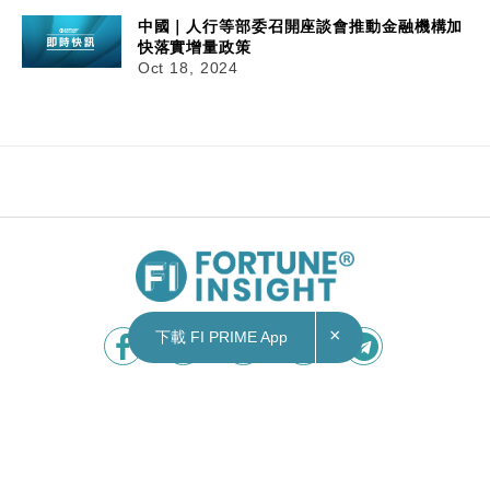
中國｜人行等部委召開座談會推動金融機構加
快落實增量政策
Oct 18, 2024
18/10/2024
10:23
財經｜中國9月社會消費品零售總額按年升3.2%
×
下載 FI PRIME App
國家統計局公布，9月份社會消費品零售總額4.11萬
億元人民幣(下同)，按年增長3.2%，高過市場預期
升2.5%，增速比8月加快1.1個百分點。其中，除汽
車以外的消費品零售額3.66萬億元，增長3.6%。首