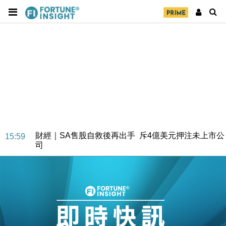
財經｜SA售股自救後再出手 斥4億美元押注未上市公
15:59
司
財經｜精星香港夥菜鳥拓全球智慧倉儲市場 加快海外
11:30
市場落地
地產｜大酒店中期轉賺2300萬元 斥21億翻新香港及
14:50
東京半島
國際｜特朗普赴洛杉磯高球場活動前 男子攜槍彈被捕
13:12