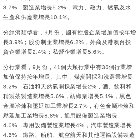
國際｜特朗普赴洛杉磯高球場活動前 男子攜槍彈被捕
3.7%，製造業增長5.2%，電力、熱力、燃氣及水
13:12
生產和供應業增長10.1%。
財經｜香港7月PMI回落至51 企業擴張放慢兼縮減人
12:30
手
分經濟類型看，9月份，國有控股企業增加值按年增
財經｜黑石傳再籌逾360億美元 支援Anthropic租用
11:40
長3.9%；股份制企業增長6.2%，外商及港澳台投
Google晶片
資企業增長2.4%；私營企業增長5.6%。
財經｜美商務部擬擴大金屬關稅範圍 14類產品或加徵
10:57
25%
分行業看，9月份，41個大類行業中有36個行業增
本地｜新世界K11 9月升級會員制度 增鉑金卡級別鎖
18:15
定高消費客群
加值保持按年增長。其中，煤炭開採和洗選業增長
財經｜本港6月零售額連升14個月 珠寶鐘錶銷售升勢
17:40
3.2%，石油和天然氣開採業增長2%，酒、飲料和
最強
精製茶製造業增長5.6%，紡織業增長5.1%，黑色
財經｜滙控重啟最多10億美元回購 派息比率目標維持
16:33
金屬冶煉和壓延加工業增長2.7%，有色金屬冶煉和
50%
壓延加工業增長8.8%，通用設備製造業增長
4.6%，專用設備製造業增長4%，汽車製造業增長
4.6%，鐵路、船舶、航空航天和其他運輸設備製造