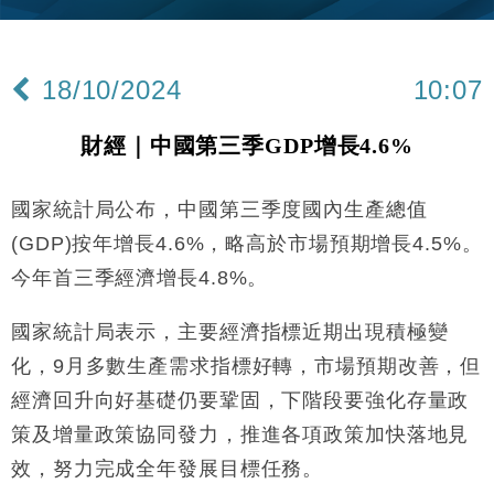
財經｜內地7月美元計價出口增近24%勝預期 貿易順
13:44
差達1125億美元
18/10/2024
10:07
財經｜日本春季三度入市撐日圓 4月單日斥6.28萬億
12:44
日圓干預創新高
財經｜中國第三季GDP增長4.6%
國際｜特朗普料美伊戰事快結束 承認部分彈藥庫存緊
11:12
張
國家統計局公布，中國第三季度國內生產總值
財經｜SA售股自救後再出手 斥4億美元押注未上市公
15:59
司
(GDP)按年增長4.6%，略高於市場預期增長4.5%。
財經｜華僑銀行上半年淨利創新高 中期息增15%至
18:31
今年首三季經濟增長4.8%。
47仙
財經｜滙豐上調香港今年GDP預測至4.5% 看好貿易
17:33
國家統計局表示，主要經濟指標近期出現積極變
及消費表現
化，9月多數生產需求指標好轉，市場預期改善，但
本地｜假冒內地執法人員要求交「保證金」 43歲女子
16:47
損失近6900萬元
經濟回升向好基礎仍要鞏固，下階段要強化存量政
財經｜日經失守6.5萬點後回穩 全周仍升近2%
策及增量政策協同發力，推進各項政策加快落地見
16:05
效，努力完成全年發展目標任務。
財經｜恒隆10月換帥 玩具「反」斗城亞洲CEO蔡德
15:47