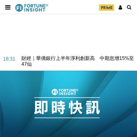
財經｜華僑銀行上半年淨利創新高 中期息增15%至
18:31
47仙
財經｜滙豐上調香港今年GDP預測至4.5% 看好貿易
17:33
及消費表現
本地｜假冒內地執法人員要求交「保證金」 43歲女子
16:47
損失近6900萬元
財經｜日經失守6.5萬點後回穩 全周仍升近2%
16:05
財經｜恒隆10月換帥 玩具「反」斗城亞洲CEO蔡德
15:47
粦接任
財經｜韓股反覆波動收跌 連挫7周創逾3年最長跌勢
15:11