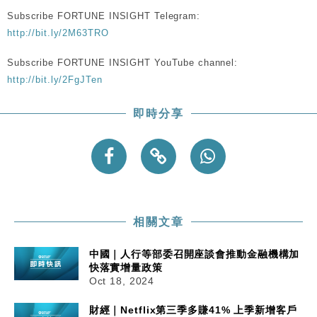
粦接任
Subscribe FORTUNE INSIGHT Telegram:
財經｜韓股反覆波動收跌 連挫7周創逾3年最長跌勢
15:11
http://bit.ly/2M63TRO
Subscribe FORTUNE INSIGHT YouTube channel:
財經｜內地7月美元計價出口增近24%勝預期 貿易順
13:44
差達1125億美元
http://bit.ly/2FgJTen
財經｜日本春季三度入市撐日圓 4月單日斥6.28萬億
12:44
即時分享
日圓干預創新高
國際｜特朗普料美伊戰事快結束 承認部分彈藥庫存緊
11:12
張
財經｜SA售股自救後再出手 斥4億美元押注未上市公
15:59
司
相關文章
中國｜人行等部委召開座談會推動金融機構加
快落實增量政策
Oct 18, 2024
財經｜Netflix第三季多賺41% 上季新增客戶