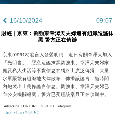
Google晶片
財經｜美商務部擬擴大金屬關稅範圍 14類產品或加徵
10:57
25%
16/10/2024
09:07
本地｜新世界K11 9月升級會員制度 增鉑金卡級別鎖
18:15
定高消費客群
財經｜京東：劉強東章澤天夫婦遭有組織造謠抹
財經｜本港6月零售額連升14個月 珠寶鐘錶銷售升勢
17:40
黑 警方正在偵辦
最強
財經｜滙控重啟最多10億美元回購 派息比率目標維持
16:33
50%
京東(09618)發言人發聲明稱，近日有關章澤天加入
財經｜SA售股自救後再出手 斥4億美元押注未上市公
15:59
「光明會」、惡意造謠抹黑劉強東、章澤天夫婦家
司
庭及私人生活等不實信息在網絡上廣泛傳播，大量
財經｜精星香港夥菜鳥拓全球智慧倉儲市場 加快海外
11:30
水軍賬號有組織地大肆散布、傳播該謠言，短時間
市場落地
內炮製出上萬條謠言信息。劉強東、章澤天夫婦已
地產｜大酒店中期轉賺2300萬元 斥21億翻新香港及
14:50
東京半島
向公安機關報案，警方已受理該案且正在偵辦中。
國際｜特朗普赴洛杉磯高球場活動前 男子攜槍彈被捕
13:12
Subscribe FORTUNE INSIGHT Telegram:
http://bit.ly/2M63TRO
財經｜香港7月PMI回落至51 企業擴張放慢兼縮減人
12:30