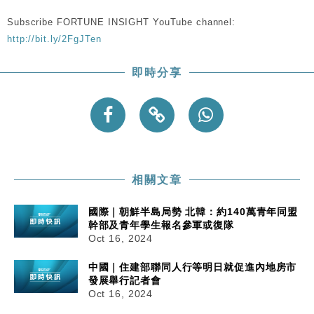
手
Subscribe FORTUNE INSIGHT YouTube channel:
財經｜黑石傳再籌逾360億美元 支援Anthropic租用
11:40
http://bit.ly/2FgJTen
Google晶片
財經｜美商務部擬擴大金屬關稅範圍 14類產品或加徵
10:57
即時分享
25%
本地｜新世界K11 9月升級會員制度 增鉑金卡級別鎖
18:15
定高消費客群
財經｜本港6月零售額連升14個月 珠寶鐘錶銷售升勢
17:40
最強
財經｜滙控重啟最多10億美元回購 派息比率目標維持
16:33
相關文章
50%
國際｜朝鮮半島局勢 北韓：約140萬青年同盟
幹部及青年學生報名參軍或復隊
Oct 16, 2024
中國｜住建部聯同人行等明日就促進內地房市
發展舉行記者會
Oct 16, 2024