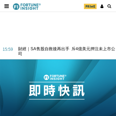
財經｜SA售股自救後再出手 斥4億美元押注未上市公
15:59
司
財經｜精星香港夥菜鳥拓全球智慧倉儲市場 加快海外
11:30
市場落地
地產｜大酒店中期轉賺2300萬元 斥21億翻新香港及
14:50
東京半島
國際｜特朗普赴洛杉磯高球場活動前 男子攜槍彈被捕
13:12
財經｜香港7月PMI回落至51 企業擴張放慢兼縮減人
12:30
手
財經｜黑石傳再籌逾360億美元 支援Anthropic租用
11:40